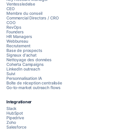
Ventessledelse
CEO
Membre du conseil
Commercial Directors / CRO
COO
RevOps
Founders
HR Managers
Webbureau
Recrutement
Base de prospects
Signaux d'achat
Nettoyage des données
Coherta Campaigns
LinkedIn outreach
Suivi
Personnalisation IA
Boîte de réception centralisée
Go-to-market outreach flows
Integrationer
Slack
HubSpot
Pipedrive
Chattez avec nous
Zoho
Salesforce