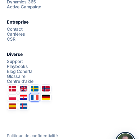
Dynamics 365
Active Campaign
AI Campaign Assist
Entreprise
Contact
Carrières
CSR
Diverse
Support
Playbooks
Blog Coherta
Glossaire
Centre d'aide
Danmark
United Kingdom
Sverige
Norge
Polska
Hrvatska
France
Deutschland
Espana
Ísland
Politique de confidentialité