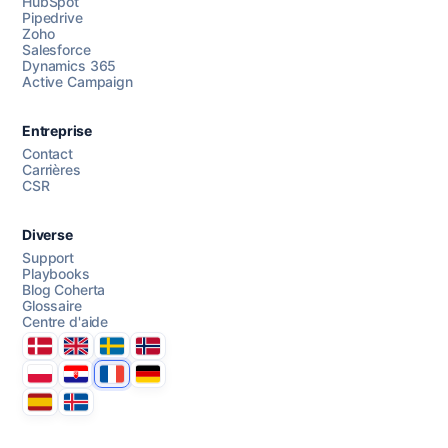
HubSpot
Pipedrive
Chattez avec nous
Zoho
Salesforce
Dynamics 365
Active Campaign
AI Campaign Assist
Chat with us
Entreprise
Contact
Carrières
CSR
Diverse
Support
Playbooks
Blog Coherta
Glossaire
Centre d'aide
Danmark
United Kingdom
Sverige
Norge
Polska
Hrvatska
France
Deutschland
Espana
Ísland