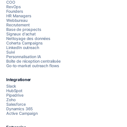
COO
RevOps
Founders
HR Managers
Webbureau
Recrutement
Base de prospects
Signaux d'achat
Nettoyage des données
Coherta Campaigns
LinkedIn outreach
Suivi
Personnalisation IA
Boîte de réception centralisée
Go-to-market outreach flows
Integrationer
Slack
HubSpot
Pipedrive
Chattez avec nous
Zoho
Salesforce
Dynamics 365
Active Campaign
AI Campaign Assist
Chat with us