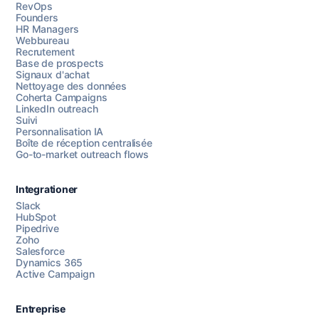
RevOps
Founders
HR Managers
Webbureau
Recrutement
Base de prospects
Signaux d'achat
Nettoyage des données
Coherta Campaigns
LinkedIn outreach
Suivi
Personnalisation IA
Boîte de réception centralisée
Go-to-market outreach flows
Integrationer
Slack
HubSpot
Pipedrive
Chattez avec nous
Zoho
Salesforce
Dynamics 365
Active Campaign
AI Campaign Assist
Entreprise