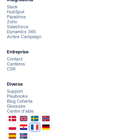
Slack
HubSpot
Pipedrive
Chattez avec nous
Zoho
Salesforce
Dynamics 365
Active Campaign
AI Campaign Assist
Chat with us
Entreprise
Contact
Carrières
CSR
Diverse
Support
Playbooks
Blog Coherta
Glossaire
Centre d'aide
Danmark
United Kingdom
Sverige
Norge
Polska
Hrvatska
France
Deutschland
Espana
Ísland