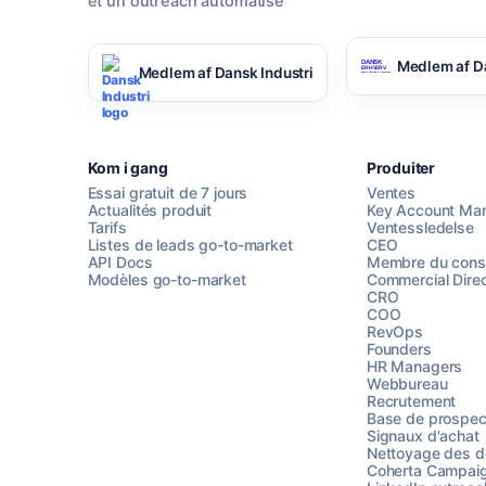
et un outreach automatise
Medlem af D
Medlem af Dansk Industri
Kom i gang
Produiter
Essai gratuit de 7 jours
Ventes
Actualités produit
Key Account Ma
Tarifs
Ventessledelse
Listes de leads go-to-market
CEO
API Docs
Membre du conse
Modèles go-to-market
Commercial Direc
CRO
COO
RevOps
Founders
HR Managers
Webbureau
Recrutement
Base de prospec
Signaux d'achat
Nettoyage des 
Coherta Campai