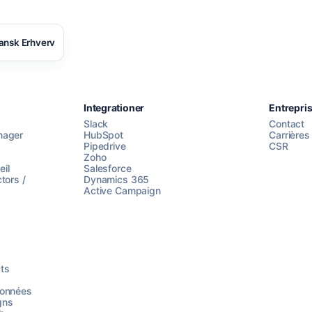
ansk Erhverv
Integrationer
Entrepri
Slack
Contact
nager
HubSpot
Carrières
Pipedrive
CSR
Zoho
il
Salesforce
tors /
Dynamics 365
Active Campaign
ts
données
gns