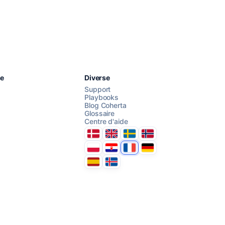
Chattez avec nous
se
Diverse
Support
Playbooks
Blog Coherta
Glossaire
AI Campaign Assist
Centre d'aide
Danmark
United Kingdom
Sverige
Norge
Polska
Hrvatska
France
Deutschland
Espana
Ísland