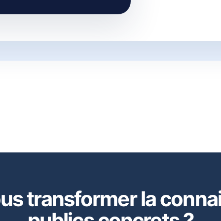
us transformer la conna
publics concrets ?