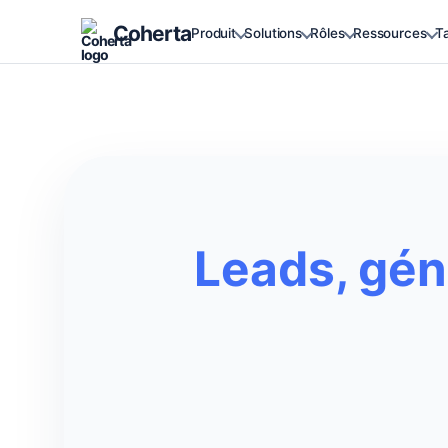
Coherta
Produit
Solutions
Rôles
Ressources
Ta
Leads, gén