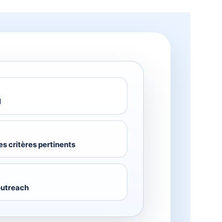
l
es critères pertinents
outreach