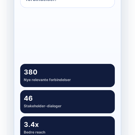
Skab distribution
03
Indsigter bliver synlige for de rette
stakeholders
380
Nye relevante forbindelser
46
Stakeholder-dialoger
3.4x
Bedre reach