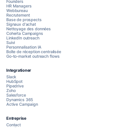
Founders
HR Managers
Webbureau
Recrutement
Base de prospects
Signaux d'achat
Nettoyage des données
Coherta Campaigns
LinkedIn outreach
Suivi
Personnalisation IA
Boîte de réception centralisée
Go-to-market outreach flows
Integrationer
Slack
HubSpot
Pipedrive
Chattez avec nous
Zoho
Salesforce
Dynamics 365
Active Campaign
AI Campaign Assist
Chat with us
Entreprise
Contact