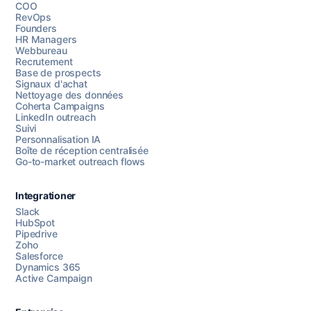
COO
RevOps
Founders
HR Managers
Webbureau
Recrutement
Base de prospects
Signaux d'achat
Nettoyage des données
Coherta Campaigns
LinkedIn outreach
Suivi
Personnalisation IA
Boîte de réception centralisée
Go-to-market outreach flows
Integrationer
Slack
HubSpot
Pipedrive
Chattez avec nous
Zoho
Salesforce
Dynamics 365
Active Campaign
AI Campaign Assist