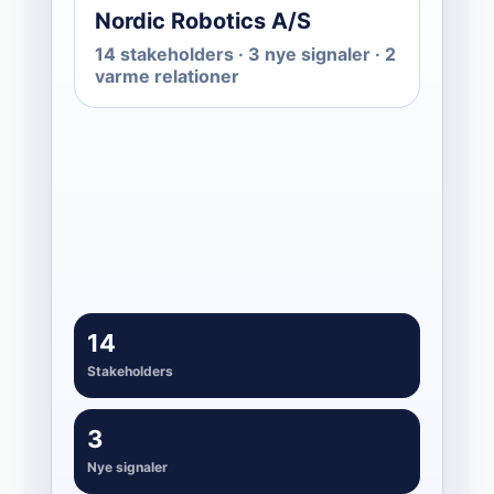
Nordic Robotics A/S
14 stakeholders · 3 nye signaler · 2
varme relationer
Aktivér
03
Connect, besked og opfølgning med
kontekst
14
Stakeholders
3
Nye signaler