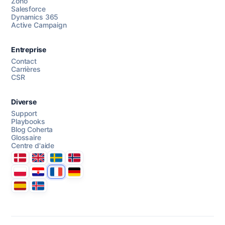
Zoho
Salesforce
Dynamics 365
Active Campaign
AI Campaign Assist
Chat with us
Entreprise
Contact
Carrières
CSR
Diverse
Support
Playbooks
Blog Coherta
Glossaire
Centre d'aide
Danmark
United Kingdom
Sverige
Norge
Polska
Hrvatska
France
Deutschland
Espana
Ísland