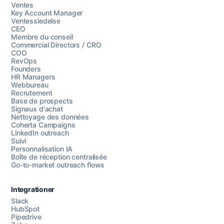
Ventes
Key Account Manager
Ventessledelse
CEO
Membre du conseil
Commercial Directors / CRO
COO
RevOps
Founders
HR Managers
Webbureau
Recrutement
Base de prospects
Signaux d'achat
Nettoyage des données
Coherta Campaigns
LinkedIn outreach
Suivi
Personnalisation IA
Boîte de réception centralisée
Go-to-market outreach flows
Integrationer
Slack
HubSpot
Pipedrive
Chattez avec nous