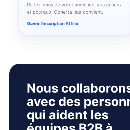
Parlez-nous de votre audience, vos canaux
et pourquoi Coherta leur convient.
Ouvrir l’inscription Affilié
Nous collaboron
avec des person
qui aident les
équipes B2B à