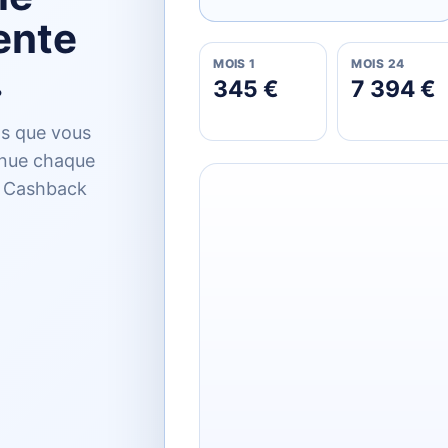
ente
MOIS 1
MOIS 24
.
345 €
7 394 €
ts que vous
inue chaque
re Cashback