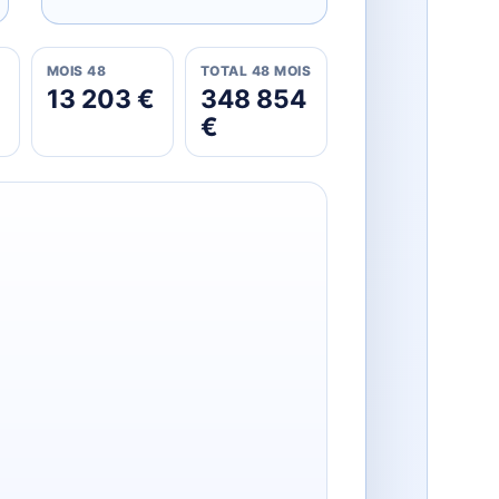
MOIS 48
TOTAL 48 MOIS
13 203 €
348 854
€