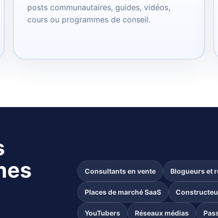
posts communautaires, guides, vidéos,
cours ou programmes de conseil.
s
nes
Consultants en vente
Blogueurs et 
Places de marché SaaS
Constructe
YouTubers
Réseaux médias
Pas