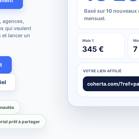
ement
Basé sur
10
nouveaux c
mensuel.
 agences,
s qui veulent
 et lancer un
Mois 1
Mo
345 €
7
t
VOTRE LIEN AFFILIÉ
iel
coherta.com/?ref=pa
unautés
riel prêt à partager