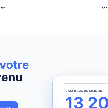
rifs
Conn
votre
venu
CASHBACK AU MOIS 48
13 2