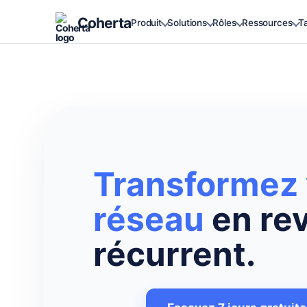
Coherta
Produit
Solutions
Rôles
Ressources
Ta
Transformez 
réseau
en re
récurrent.