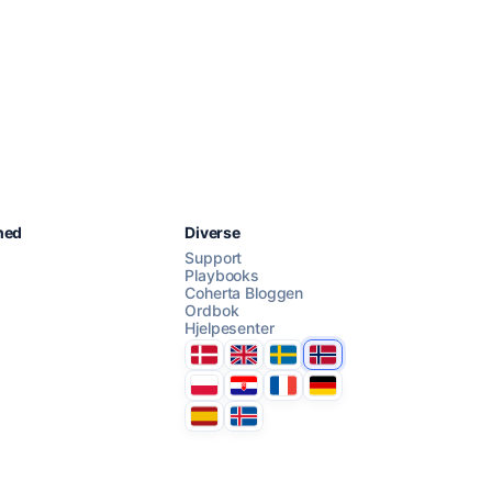
Chat med oss
hed
Diverse
Support
Playbooks
Coherta Bloggen
AI Campaign Assist
Chat with us
Ordbok
Hjelpesenter
Danmark
United Kingdom
Sverige
Norge
Polska
Hrvatska
France
Deutschland
Espana
Ísland