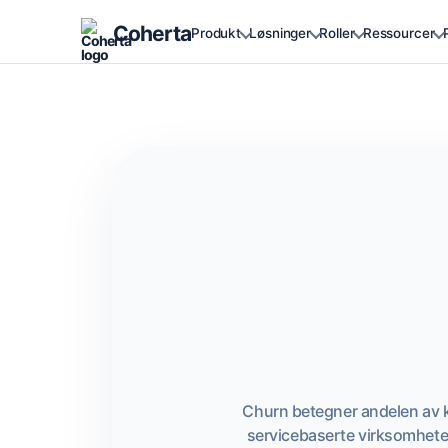
Coherta
Produkt
Løsninger
Roller
Ressourcer
Churn betegner andelen av ku
servicebaserte virksomheter