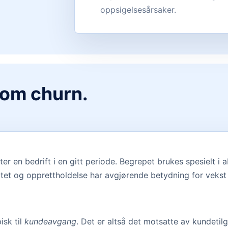
oppsigelsesårsaker.
 om churn.
r en bedrift i en gitt periode. Begrepet brukes spesielt i
itet og opprettholdelse har avgjørende betydning for vekst 
isk til
kundeavgang
. Det er altså det motsatte av kundeti