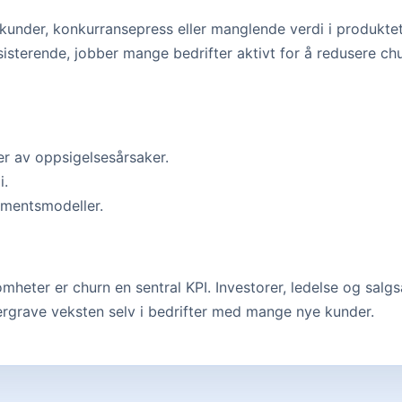
under, konkurransepress eller manglende verdi i produktet.
isterende, jobber mange bedrifter aktivt for å redusere chu
r av oppsigelsesårsaker.
i.
ementsmodeller.
heter er churn en sentral KPI. Investorer, ledelse og salg
rgrave veksten selv i bedrifter med mange nye kunder.