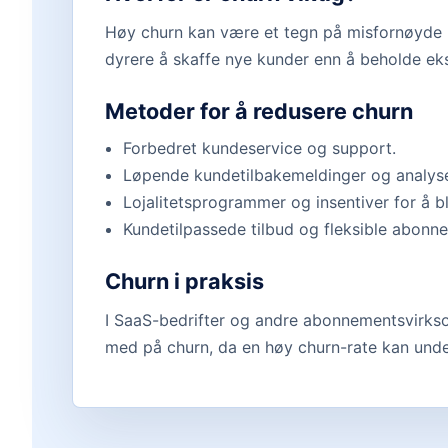
Høy churn kan være et tegn på misfornøyde k
dyrere å skaffe nye kunder enn å beholde eks
Metoder for å redusere churn
Forbedret kundeservice og support.
Løpende kundetilbakemeldinger og analyse
Lojalitetsprogrammer og insentiver for å bl
Kundetilpassede tilbud og fleksible abonn
Churn i praksis
I SaaS-bedrifter og andre abonnementsvirksom
med på churn, da en høy churn-rate kan unde