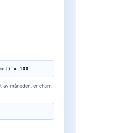
art) × 100 
t av måneden, er churn-