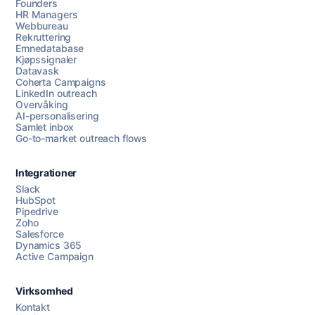
Founders
HR Managers
Webbureau
Rekruttering
Emnedatabase
Kjøpssignaler
Datavask
Coherta Campaigns
LinkedIn outreach
Overvåking
AI-personalisering
Samlet inbox
Go-to-market outreach flows
Integrationer
Slack
HubSpot
Pipedrive
Chat med oss
Zoho
Salesforce
Dynamics 365
Active Campaign
AI Campaign Assist
Chat with us
Virksomhed
Kontakt