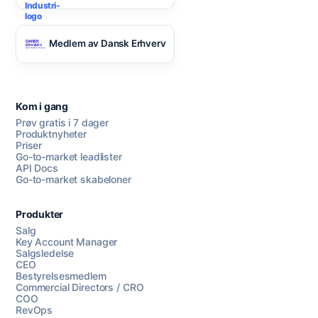
Medlem av Dansk Erhverv
Kom i gang
Prøv gratis i 7 dager
Produktnyheter
Priser
Go-to-market leadlister
API Docs
Go-to-market skabeloner
Produkter
Salg
Key Account Manager
Salgsledelse
CEO
Bestyrelsesmedlem
Commercial Directors / CRO
COO
RevOps