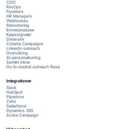
COO
RevOps
Founders
HR Managers
Webbureau
Rekruttering
Emnedatabase
Kjøpssignaler
Datavask
Coherta Campaigns
LinkedIn outreach
Overvåking
AI-personalisering
Samlet inbox
Go-to-market outreach flows
Integrationer
Slack
HubSpot
Pipedrive
Chat med oss
Zoho
Salesforce
Dynamics 365
Active Campaign
AI Campaign Assist
Chat with us