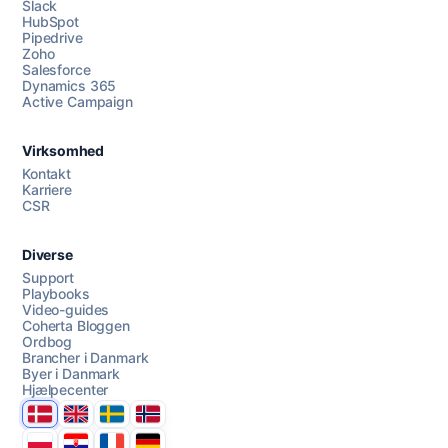
Slack
HubSpot
Pipedrive
Zoho
Salesforce
Dynamics 365
Chat med os
Active Campaign
Virksomhed
AI Campaign Assist
Kontakt
Karriere
CSR
Diverse
Support
Playbooks
Video-guides
Coherta Bloggen
Ordbog
Brancher i Danmark
Byer i Danmark
Hjælpecenter
Danmark
United Kingdom
Sverige
Norge