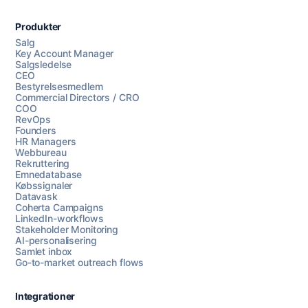
Produkter
Salg
Key Account Manager
Salgsledelse
CEO
Bestyrelsesmedlem
Commercial Directors / CRO
COO
RevOps
Founders
HR Managers
Webbureau
Rekruttering
Emnedatabase
Købssignaler
Datavask
Coherta Campaigns
LinkedIn-workflows
Stakeholder Monitoring
AI-personalisering
Samlet inbox
Go-to-market outreach flows
Integrationer