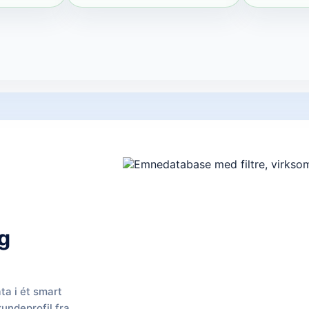
g
ta i ét smart
kundeprofil fra