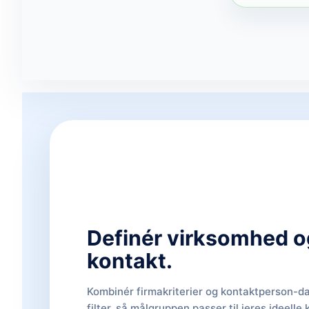
Definér virksomhed o
kontakt.
Kombinér firmakriterier og kontaktperson-da
filter, så målgruppen passer til jeres ideelle 