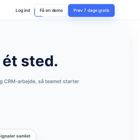
Log ind
Få en demo
Prøv 7 dage gratis
ét sted.
g CRM-arbejde, så teamet starter
signaler samlet