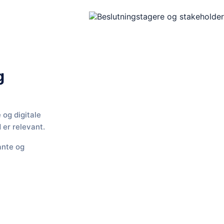
g
 og digitale
 er relevant.
ante og