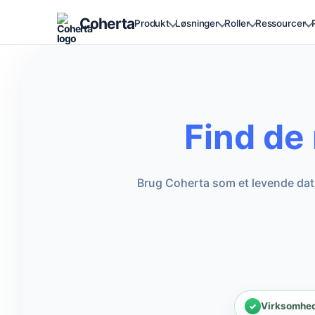
Coherta
Produkt
Løsninger
Roller
Ressourcer
Find de
Brug Coherta som et levende dat
Virksomhede