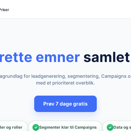
Priser
 rette emner
samlet 
agrundlag for leadgenerering, segmentering, Campaigns o
med et prioriteret overblik.
Prøv 7 dage gratis
r og roller
Segmenter klar til Campaigns
Data og 