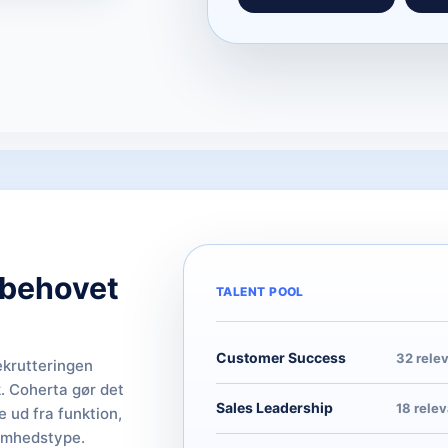
 behovet
TALENT POOL
Customer Success
32 rele
krutteringen
sk. Coherta gør det
Sales Leadership
18 rele
 ud fra funktion,
somhedstype.