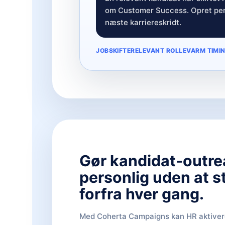
om Customer Success. Opret per
næste karriereskridt.
JOBSKIFTE
RELEVANT ROLLE
VARM TIMI
Gør kandidat-outr
personlig uden at s
forfra hver gang.
Med Coherta Campaigns kan HR aktive