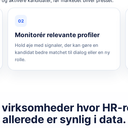
re og aktivere kandidater, før markedet bliver presset.
02
Monitorér relevante profiler
Hold øje med signaler, der kan gøre en
kandidat bedre matchet til dialog eller en ny
rolle.
 virksomheder hvor HR-r
allerede er synlig i data.