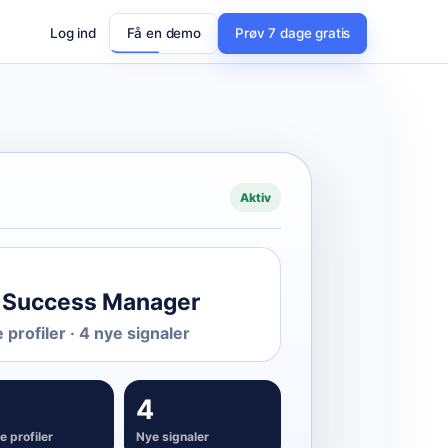
Log ind
Få en demo
Prøv 7 dage gratis
Aktiv
 Success Manager
profiler · 4 nye signaler
4
 profiler
Nye signaler