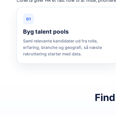
Coherta giver HR et fast flow til at finde, priorite
01
Byg talent pools
Saml relevante kandidater ud fra rolle,
erfaring, branche og geografi, så næste
rekruttering starter med data.
Find