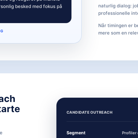
naturlig dialog: jo
sonlig besked med fokus på
professionelle int
Når timingen er b
NG
mere som en rele
each
tarte
CANDIDATE OUTREACH
re
Segment
Profiler