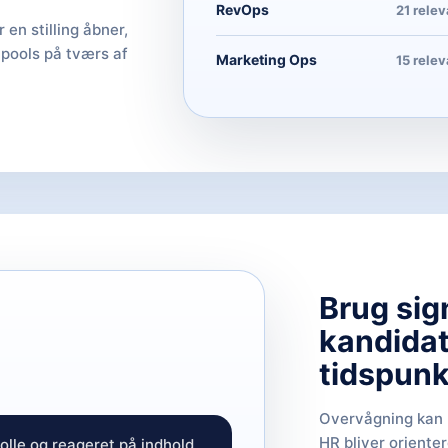
RevOps
21 rele
en stilling åbner,
 pools på tværs af
Marketing Ops
15 rele
Brug sign
kandidat
tidspunk
Overvågning kan br
HR bliver oriente
rolle og reageret på indhold