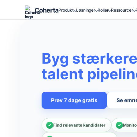
Coherta
Produkt
Løsninger
Roller
Ressourcer
Byg stærker
talent pipeli
Prøv 7 dage gratis
Se emn
Find relevante kandidater
Monito