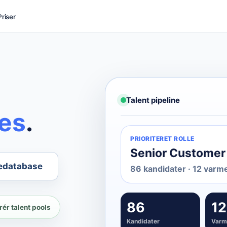
Priser
e
Talent pipeline
nes
.
PRIORITERET ROLLE
Senior Customer
edatabase
86 kandidater · 12 varme 
86
12
rér talent pools
Kandidater
Varme