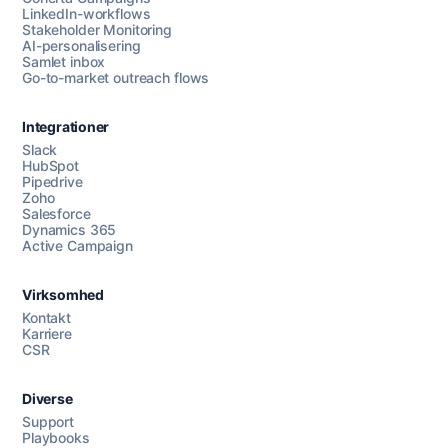
LinkedIn-workflows
Stakeholder Monitoring
AI-personalisering
Samlet inbox
Go-to-market outreach flows
Integrationer
Slack
HubSpot
Pipedrive
Chat med os
Zoho
Salesforce
Dynamics 365
Active Campaign
AI Campaign Assist
Chat with us
Virksomhed
Kontakt
Karriere
CSR
Diverse
Support
Playbooks