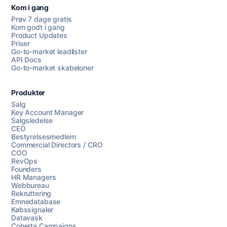
Kom i gang
Prøv 7 dage gratis
Kom godt i gang
Product Updates
Priser
Go-to-market leadlister
API Docs
Go-to-market skabeloner
Produkter
Salg
Key Account Manager
Salgsledelse
CEO
Bestyrelsesmedlem
Commercial Directors / CRO
COO
RevOps
Founders
HR Managers
Webbureau
Rekruttering
Emnedatabase
Købssignaler
Datavask
Coherta Campaigns