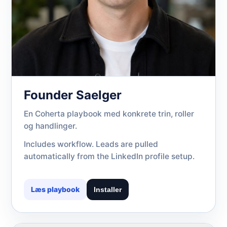
Founder Saelger
En Coherta playbook med konkrete trin, roller
og handlinger.
Includes workflow. Leads are pulled
automatically from the LinkedIn profile setup.
Læs playbook
Installer