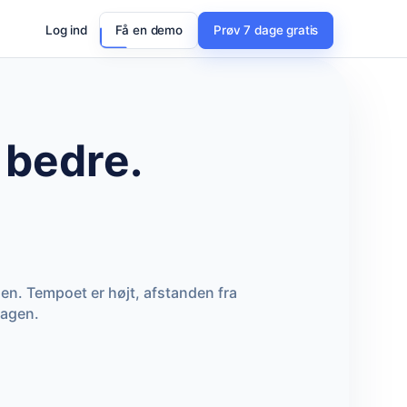
Log ind
Få en demo
Prøv 7 dage gratis
 bedre.
en. Tempoet er højt, afstanden fra
dagen.