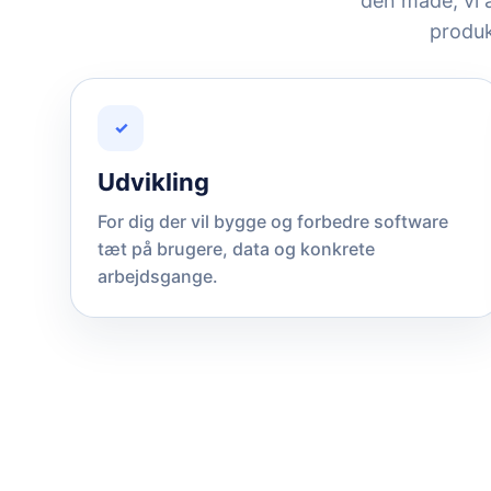
den måde, vi a
produk
✓
Udvikling
For dig der vil bygge og forbedre software
tæt på brugere, data og konkrete
arbejdsgange.