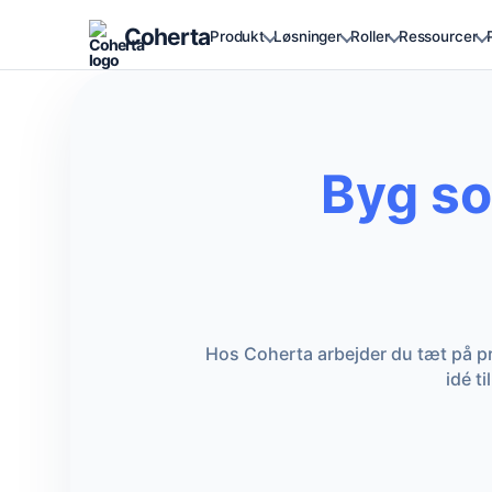
Coherta
Produkt
Løsninger
Roller
Ressourcer
Byg so
Hos Coherta arbejder du tæt på pr
idé t