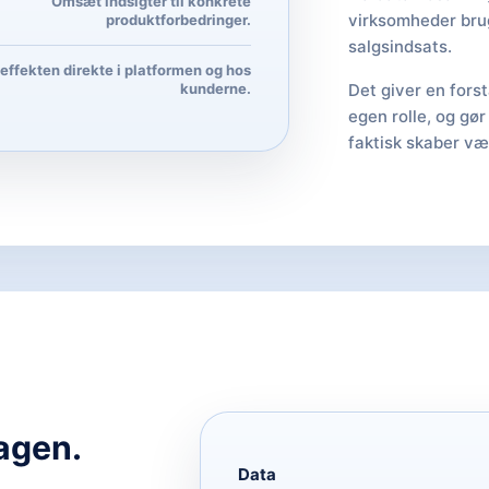
Omsæt indsigter til konkrete
virksomheder brug
produktforbedringer.
salgsindsats.
effekten direkte i platformen og hos
kunderne.
Det giver en fors
egen rolle, og gør
faktisk skaber væ
agen.
Data