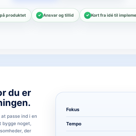
på produktet
Ansvar og tillid
Kort fra idé til implem
r du er
ningen.
Fokus
at passe ind i en
t bygge noget,
Tempo
ksomheder, der