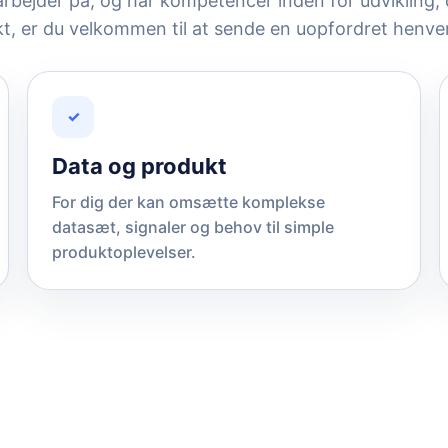
rbejder på, og har kompetencer inden for udvikling, d
t, er du velkommen til at sende en uopfordret henve
✓
Data og produkt
For dig der kan omsætte komplekse
datasæt, signaler og behov til simple
produktoplevelser.