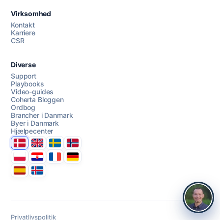
Virksomhed
Kontakt
Karriere
CSR
Diverse
Support
Playbooks
Video-guides
Coherta Bloggen
Ordbog
Brancher i Danmark
Byer i Danmark
Hjælpecenter
Danmark
United Kingdom
Sverige
Norge
Polska
Hrvatska
France
Deutschland
Espana
Ísland
Privatlivspolitik