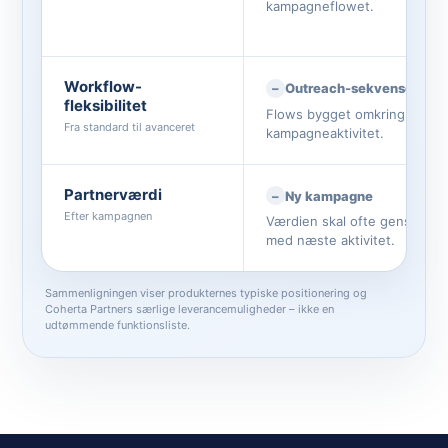
kampagneflowet.
Workflow-
Outreach-sekvenser
fleksibilitet
Flows bygget omkring
Fra standard til avanceret
kampagneaktivitet.
Partnerværdi
Ny kampagne
Efter kampagnen
Værdien skal ofte genstartes
med næste aktivitet.
Sammenligningen viser produkternes typiske positionering og
Coherta Partners særlige leverancemuligheder – ikke en
udtømmende funktionsliste.