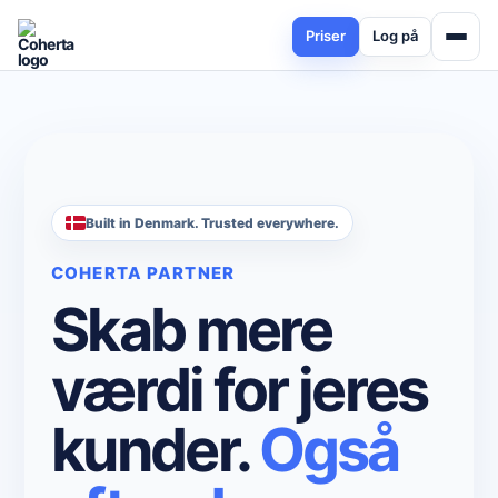
Priser
Log på
Built in Denmark. Trusted everywhere.
COHERTA PARTNER
Skab mere
værdi for jeres
kunder.
Også