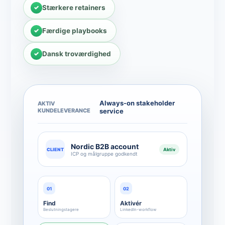
Stærkere retainers
Færdige playbooks
Dansk troværdighed
Always-on stakeholder
AKTIV
KUNDELEVERANCE
service
Nordic B2B account
CLIENT
Aktiv
ICP og målgruppe godkendt
01
02
Find
Aktivér
Beslutningstagere
LinkedIn-workflow