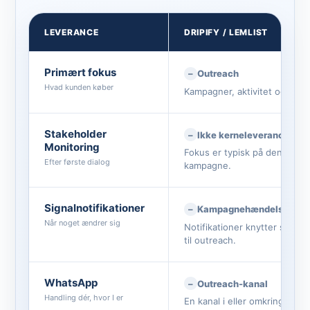
LEVERANCE
DRIPIFY / LEMLIST
Primært fokus
Outreach
Hvad kunden køber
Kampagner, aktivitet og svar.
Stakeholder
Ikke kerneleverancen
Monitoring
Fokus er typisk på den aktiv
Efter første dialog
kampagne.
Signalnotifikationer
Kampagnehændelser
Når noget ændrer sig
Notifikationer knytter sig pr
til outreach.
WhatsApp
Outreach-kanal
Handling dér, hvor I er
En kanal i eller omkring