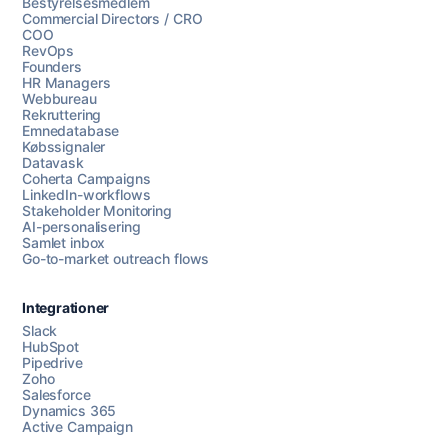
Bestyrelsesmedlem
Commercial Directors / CRO
COO
RevOps
Founders
HR Managers
Webbureau
Rekruttering
Emnedatabase
Købssignaler
Datavask
Coherta Campaigns
LinkedIn-workflows
Stakeholder Monitoring
AI-personalisering
Samlet inbox
Go-to-market outreach flows
Integrationer
Slack
HubSpot
Chat med os
Pipedrive
Zoho
Salesforce
Dynamics 365
Active Campaign
AI Campaign Assist