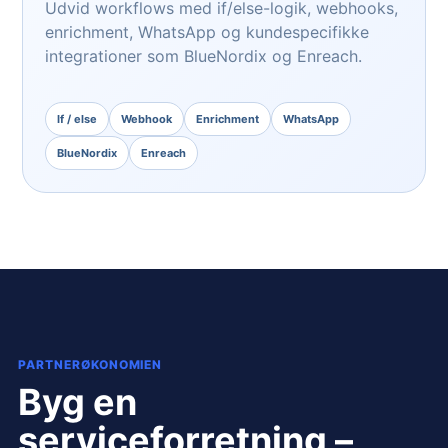
Udvid workflows med if/else-logik, webhooks,
enrichment, WhatsApp og kundespecifikke
integrationer som BlueNordix og Enreach.
If / else
Webhook
Enrichment
WhatsApp
BlueNordix
Enreach
PARTNERØKONOMIEN
Byg en
serviceforretning –