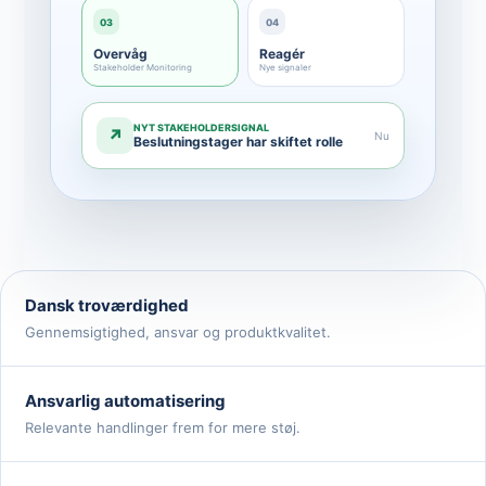
03
04
Overvåg
Reagér
Stakeholder Monitoring
Nye signaler
NYT STAKEHOLDERSIGNAL
↗
Nu
Beslutningstager har skiftet rolle
Dansk troværdighed
Gennemsigtighed, ansvar og produktkvalitet.
Ansvarlig automatisering
Relevante handlinger frem for mere støj.