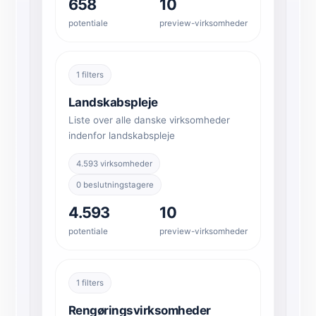
658
10
potentiale
preview-virksomheder
1 filters
Landskabspleje
Liste over alle danske virksomheder
indenfor landskabspleje
4.593 virksomheder
0 beslutningstagere
4.593
10
potentiale
preview-virksomheder
Chat med os
1 filters
AI Campaign Assist
Chat with us
Rengøringsvirksomheder