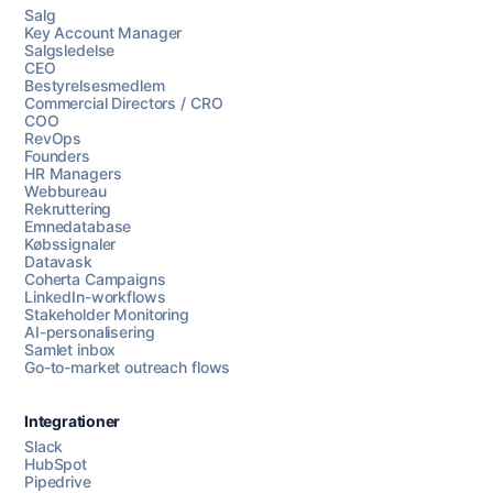
Salg
Key Account Manager
Salgsledelse
CEO
Bestyrelsesmedlem
Commercial Directors / CRO
COO
RevOps
Founders
HR Managers
Webbureau
Rekruttering
Emnedatabase
Købssignaler
Datavask
Coherta Campaigns
LinkedIn-workflows
Stakeholder Monitoring
AI-personalisering
Samlet inbox
Go-to-market outreach flows
Integrationer
Slack
HubSpot
Pipedrive