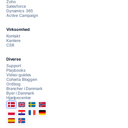
Zoho
Salesforce
Dynamics 365
Chat med os
Active Campaign
Virksomhed
AI Campaign Assist
Kontakt
Karriere
CSR
Diverse
Support
Playbooks
Video-guides
Coherta Bloggen
Ordbog
Brancher i Danmark
Byer i Danmark
Hjælpecenter
Danmark
United Kingdom
Sverige
Norge
Polska
Hrvatska
France
Deutschland
Espana
Ísland