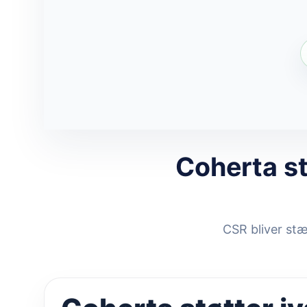
Coherta s
CSR bliver stæ