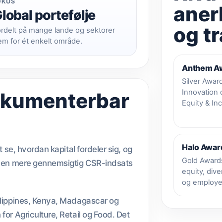
OKUS
aner
lobal portefølje
og t
rdelt på mange lande og sektorer
em for ét enkelt område.
Anthem A
Silver Awar
Innovation 
dokumenterbar
Equity & Inc
Halo Awar
t se, hvordan kapital fordeler sig, og
Gold Awards
er en mere gennemsigtig CSR-indsats
equity, dive
og employ
hilippines, Kenya, Madagascar og
for Agriculture, Retail og Food. Det