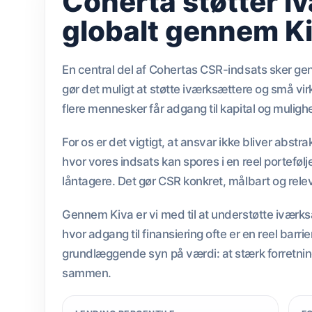
Coherta støtter i
globalt gennem K
En central del af Cohertas CSR-indsats sker g
gør det muligt at støtte iværksættere og små v
flere mennesker får adgang til kapital og mulighe
For os er det vigtigt, at ansvar ikke bliver abst
hvor vores indsats kan spores i en reel portefølj
låntagere. Det gør CSR konkret, målbart og rele
Gennem Kiva er vi med til at understøtte iværks
hvor adgang til finansiering ofte er en reel bar
grundlæggende syn på værdi: at stærk forretni
sammen.