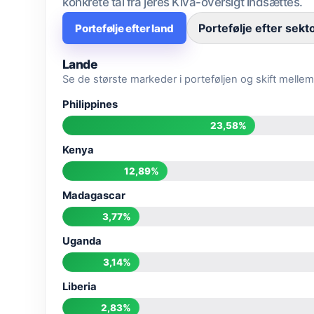
konkrete tal fra jeres Kiva-oversigt indsættes.
Portefølje efter sekt
Portefølje efter land
Lande
Se de største markeder i porteføljen og skift mellem 
Philippines
23,58%
Kenya
12,89%
Madagascar
3,77%
Uganda
3,14%
Liberia
2,83%