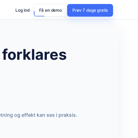
Log ind
Få en demo
Prøv 7 dage gratis
forklares
ning og effekt kan ses i praksis.