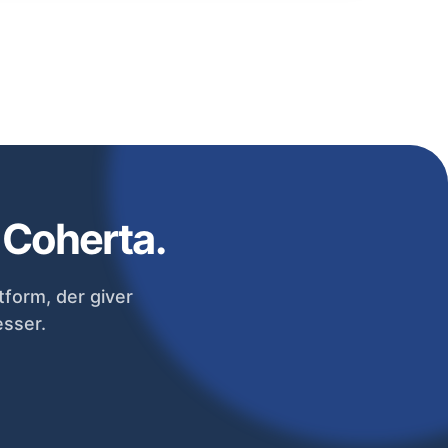
r Coherta.
tform, der giver
esser.