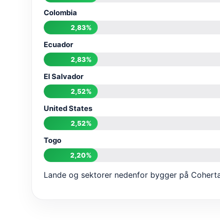
Colombia
2,83%
Ecuador
2,83%
El Salvador
2,52%
United States
2,52%
Togo
2,20%
Lande og sektorer nedenfor bygger på Cohertas 