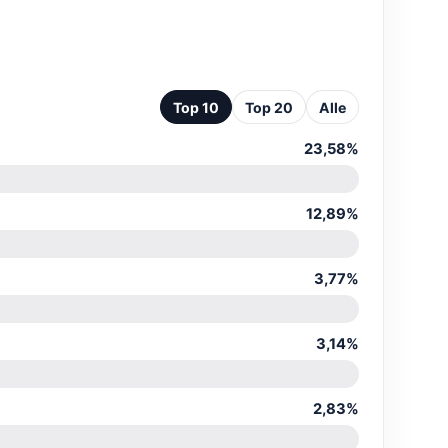
Top 10
Top 20
Alle
23,58%
12,89%
3,77%
3,14%
2,83%