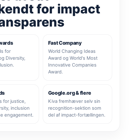
kendt for impact
ransparens
wards
Fast Company
ds for
World Changing Ideas
og Diversity,
Award og World's Most
lusion.
Innovative Companies
Award.
ds
Google.org & flere
 for justice,
Kiva fremhæver selv sin
rsity, inclusion
recognition-sektion som
ee engagement.
del af impact-fortællingen.