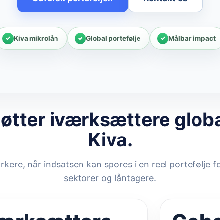
Kiva mikrolån
Global portefølje
Målbar impact
tøtter iværksættere glob
Kiva.
rkere, når indsatsen kan spores i en reel portefølje fo
sektorer og låntagere.