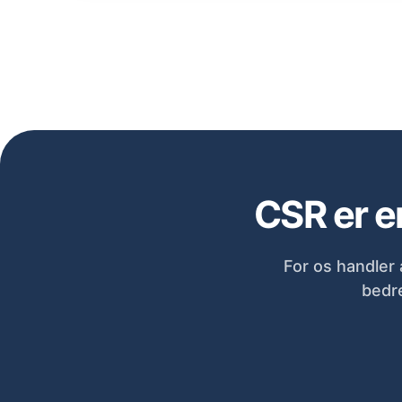
CSR er en
For os handler 
bedre