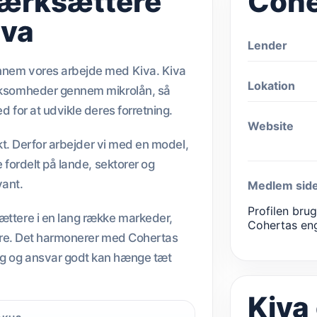
værksættere
Cohe
iva
Lender
ennem vores arbejde med Kiva. Kiva
Lokation
irksomheder gennem mikrolån, så
d for at udvikle deres forretning.
Website
rakt. Derfor arbejder vi med en model,
e fordelt på lande, sektorer og
vant.
Medlem sid
Profilen bru
ættere i en lang række markeder,
Cohertas en
riere. Det harmonerer med Cohertas
ng og ansvar godt kan hænge tæt
Kiva