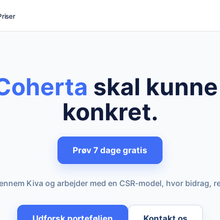
Priser
 Coherta
skal kunne 
konkret.
Prøv 7 dage gratis
gennem Kiva og arbejder med en CSR-model, hvor bidrag, ret
Udforsk porteføljen
Kontakt os