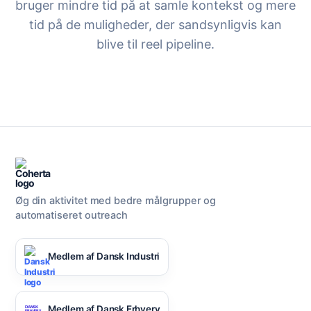
bruger mindre tid på at samle kontekst og mere
tid på de muligheder, der sandsynligvis kan
blive til reel pipeline.
Øg din aktivitet med bedre målgrupper og
Chat med os
automatiseret outreach
Medlem af Dansk Industri
AI Campaign Assist
Medlem af Dansk Erhverv