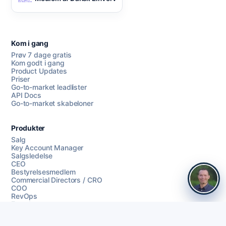
Kom i gang
Prøv 7 dage gratis
Kom godt i gang
Product Updates
Priser
Go-to-market leadlister
API Docs
Go-to-market skabeloner
Produkter
Salg
Key Account Manager
Salgsledelse
CEO
Bestyrelsesmedlem
Commercial Directors / CRO
COO
RevOps
Founders
HR Managers
Webbureau