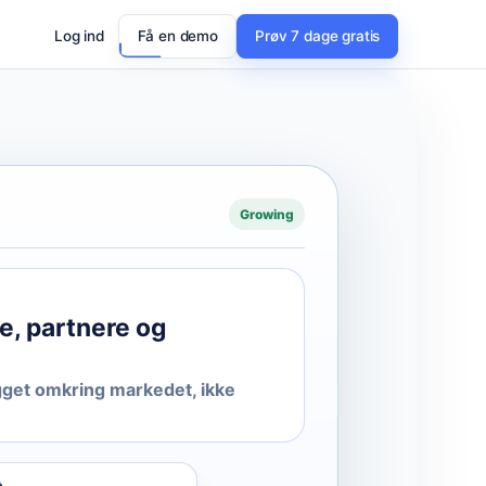
Log ind
Få en demo
Prøv 7 dage gratis
Growing
e, partnere og
gget omkring markedet, ikke