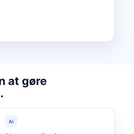
 at gøre
.
AI