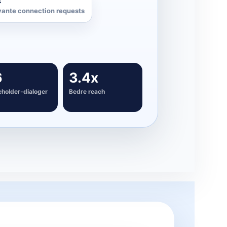
 for de rette stakeholders
6
3.4x
eholder-dialoger
Bedre reach