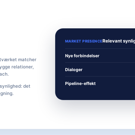
Relevant synl
MARKET PRESENCE
Nye forbindelser
etværket matcher
ygge relationer,
Dialoger
each.
Pipeline-effekt
synlighed: det
ygning.