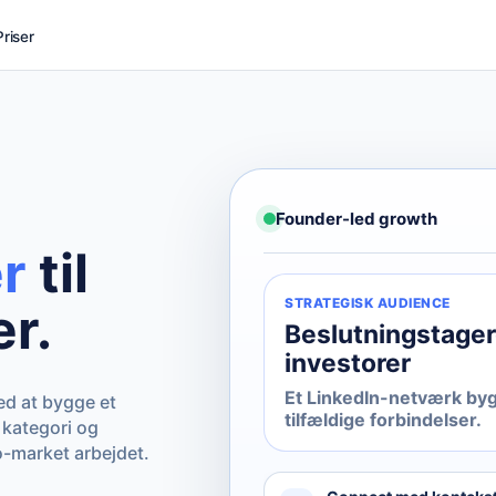
Priser
Founder-led growth
r
til
STRATEGISK AUDIENCE
r.
Beslutningstager
investorer
Et LinkedIn-netværk by
d at bygge et
tilfældige forbindelser.
 kategori og
o-market arbejdet.