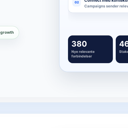
Skab distribution
03
Indsigter bliver synlige
 growth
380
4
Nye relevante
Stak
forbindelser