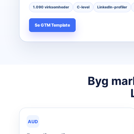
1.090 virksomheder
C-level
LinkedIn-profiler
Se GTM Template
Byg mar
AUD