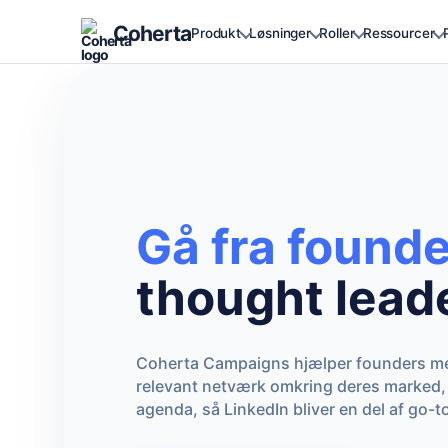
Coherta
Produkt
Løsninger
Roller
Ressourcer
Gå fra founde
thought leade
Coherta Campaigns hjælper founders me
relevant netværk omkring deres marked,
agenda, så LinkedIn bliver en del af go-t