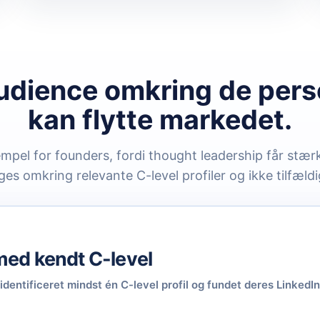
udience omkring de pers
kan flytte markedet.
mpel for founders, fordi thought leadership får stær
s omkring relevante C-level profiler og ikke tilfældi
ed kendt C-level
entificeret mindst én C-level profil og fundet deres LinkedIn