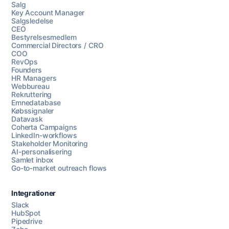
Salg
Key Account Manager
Salgsledelse
CEO
Bestyrelsesmedlem
Commercial Directors / CRO
COO
RevOps
Founders
HR Managers
Webbureau
Rekruttering
Emnedatabase
Købssignaler
Datavask
Coherta Campaigns
LinkedIn-workflows
Stakeholder Monitoring
AI-personalisering
Samlet inbox
Go-to-market outreach flows
Integrationer
Slack
HubSpot
Pipedrive