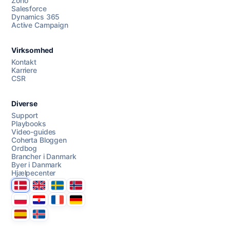
Zoho
Salesforce
Dynamics 365
Chat med os
Active Campaign
Virksomhed
AI Campaign Assist
Kontakt
Karriere
CSR
Diverse
Support
Playbooks
Video-guides
Coherta Bloggen
Ordbog
Brancher i Danmark
Byer i Danmark
Hjælpecenter
Danmark
United Kingdom
Sverige
Norge
Polska
Hrvatska
France
Deutschland
Espana
Ísland