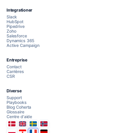
Integrationer
Slack
HubSpot
Pipedrive
Chattez avec nous
Zoho
Salesforce
Dynamics 365
Active Campaign
AI Campaign Assist
Chat with us
Entreprise
Contact
Carrières
CSR
Diverse
Support
Playbooks
Blog Coherta
Glossaire
Centre d'aide
Danmark
United Kingdom
Sverige
Norge