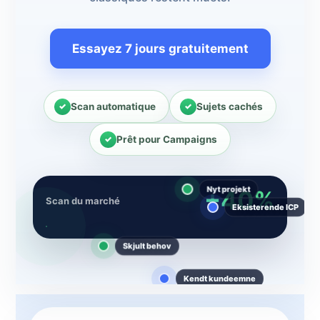
Essayez 7 jours gratuitement
Scan automatique
Sujets cachés
Prêt pour Campaigns
+40%
Scan du marché