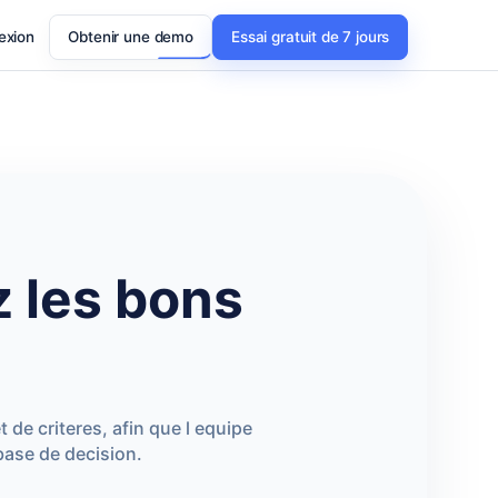
exion
Obtenir une demo
Essai gratuit de 7 jours
z les bons
de criteres, afin que l equipe
ase de decision.