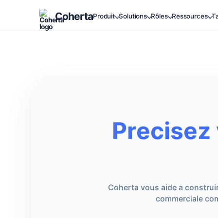
Coherta
Produit
Solutions
Rôles
Ressources
Ta
Precisez 
Coherta vous aide a construir
commerciale comm