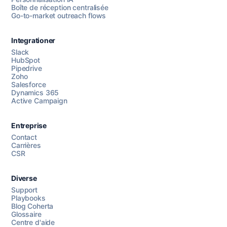
Boîte de réception centralisée
Go-to-market outreach flows
Integrationer
Slack
HubSpot
Pipedrive
Chattez avec nous
Zoho
Salesforce
Dynamics 365
Active Campaign
AI Campaign Assist
Entreprise
Contact
Carrières
CSR
Diverse
Support
Playbooks
Blog Coherta
Glossaire
Centre d'aide