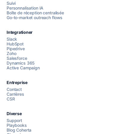
Suivi
Personnalisation IA
Boîte de réception centralisée
Go-to-market outreach flows
Integrationer
Slack
HubSpot
Pipedrive
Chattez avec nous
Zoho
Salesforce
Dynamics 365
Active Campaign
AI Campaign Assist
Chat with us
Entreprise
Contact
Carrières
CSR
Diverse
Support
Playbooks
Blog Coherta