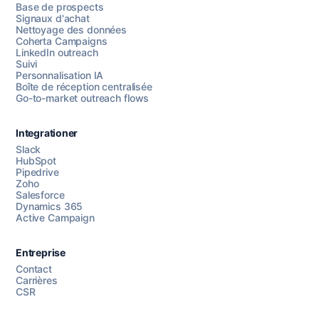
Base de prospects
Signaux d'achat
Nettoyage des données
Coherta Campaigns
LinkedIn outreach
Suivi
Personnalisation IA
Boîte de réception centralisée
Go-to-market outreach flows
Integrationer
Slack
HubSpot
Pipedrive
Chattez avec nous
Zoho
Salesforce
Dynamics 365
Active Campaign
AI Campaign Assist
Chat with us
Entreprise
Contact
Carrières
CSR