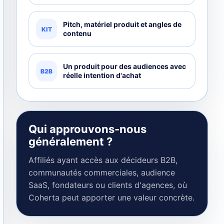
Pitch, matériel produit et angles de
KIT
contenu
Un produit pour des audiences avec
B2B
réelle intention d'achat
Qui approuvons-nous
généralement ?
Affiliés ayant accès aux décideurs B2B,
communautés commerciales, audience
SaaS, fondateurs ou clients d'agences, où
Coherta peut apporter une valeur concrète.