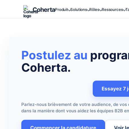
Coherta
Produit
Solutions
Rôles
Ressources
Ta
Postulez au
program
Coherta.
Essayez 7 j
Parlez-nous brièvement de votre audience, de vos 
dans la manière dont vous aidez les équipes B2B en
Commencer la candidature
Voir l