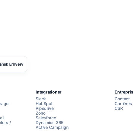
ansk Erhverv
Integrationer
Entrepri
Slack
Contact
nager
HubSpot
Carrières
Pipedrive
CSR
Zoho
il
Salesforce
tors /
Dynamics 365
Active Campaign