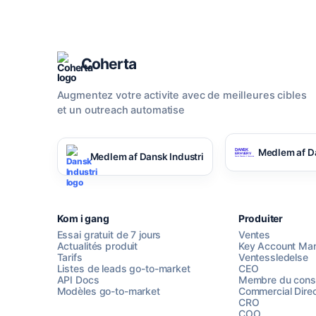
Coherta
Augmentez votre activite avec de meilleures cibles
et un outreach automatise
Medlem af D
Medlem af Dansk Industri
Kom i gang
Produiter
Essai gratuit de 7 jours
Ventes
Actualités produit
Key Account Ma
Tarifs
Ventessledelse
Listes de leads go-to-market
CEO
API Docs
Membre du conse
Modèles go-to-market
Commercial Direc
CRO
COO