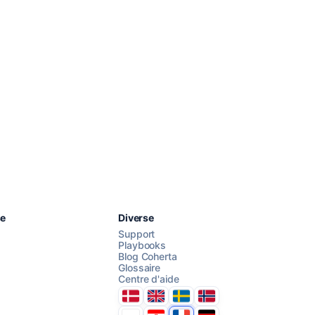
Chattez avec nous
se
Diverse
Support
Playbooks
Blog Coherta
Glossaire
AI Campaign Assist
Chat with us
Centre d'aide
Danmark
United Kingdom
Sverige
Norge