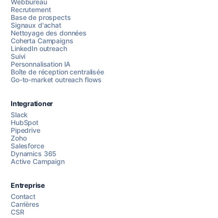
Webbureau
Recrutement
Base de prospects
Signaux d'achat
Nettoyage des données
Coherta Campaigns
LinkedIn outreach
Suivi
Personnalisation IA
Boîte de réception centralisée
Go-to-market outreach flows
Integrationer
Slack
HubSpot
Pipedrive
Chattez avec nous
Zoho
Salesforce
Dynamics 365
Active Campaign
AI Campaign Assist
Chat with us
Entreprise
Contact
Carrières
CSR