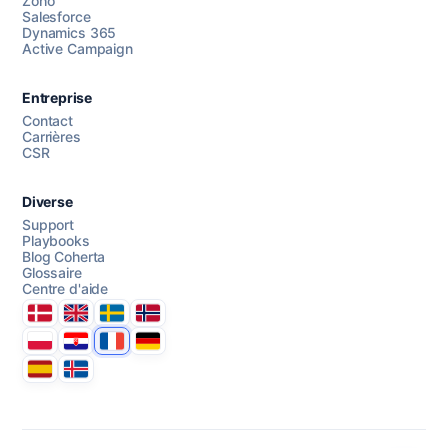
Zoho
Salesforce
Dynamics 365
Active Campaign
AI Campaign Assist
Chat with us
Entreprise
Contact
Carrières
CSR
Diverse
Support
Playbooks
Blog Coherta
Glossaire
Centre d'aide
Danmark
United Kingdom
Sverige
Norge
Polska
Hrvatska
France
Deutschland
Espana
Ísland