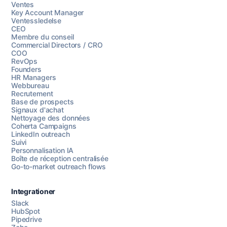
Ventes
Key Account Manager
Ventessledelse
CEO
Membre du conseil
Commercial Directors / CRO
COO
RevOps
Founders
HR Managers
Webbureau
Recrutement
Base de prospects
Signaux d'achat
Nettoyage des données
Coherta Campaigns
LinkedIn outreach
Suivi
Personnalisation IA
Boîte de réception centralisée
Go-to-market outreach flows
Integrationer
Slack
HubSpot
Pipedrive
Chattez avec nous