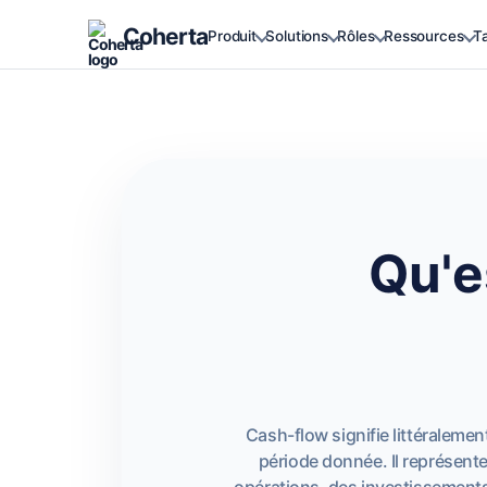
Coherta
Produit
Solutions
Rôles
Ressources
Ta
Qu'e
Cash-flow signifie littéralement
période donnée. Il représente
opérations, des investissements