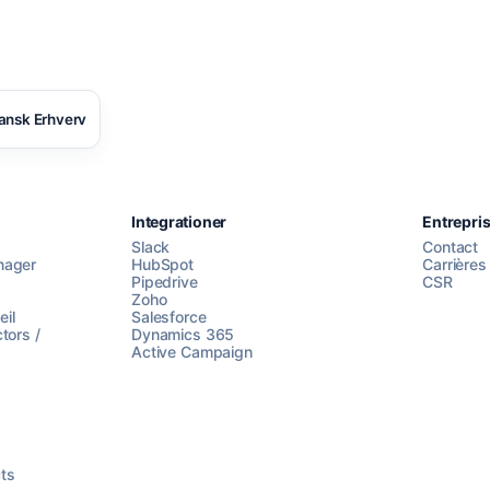
ansk Erhverv
Integrationer
Entrepri
Slack
Contact
nager
HubSpot
Carrières
Pipedrive
CSR
Zoho
il
Salesforce
tors /
Dynamics 365
Active Campaign
ts