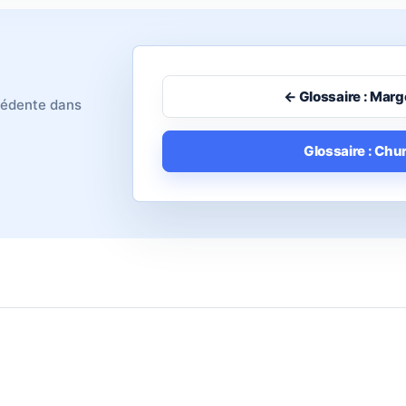
← Glossaire : Marg
écédente dans
Glossaire : Chu