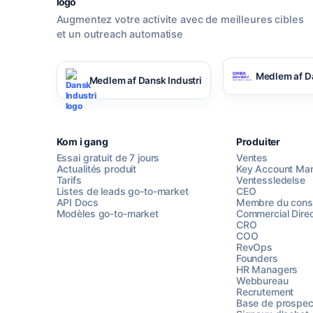
Augmentez votre activite avec de meilleures cibles
et un outreach automatise
Medlem af D
Medlem af Dansk Industri
Kom i gang
Produiter
Essai gratuit de 7 jours
Ventes
Actualités produit
Key Account Ma
Tarifs
Ventessledelse
Listes de leads go-to-market
CEO
API Docs
Membre du conse
Modèles go-to-market
Commercial Direc
CRO
COO
RevOps
Founders
HR Managers
Webbureau
Recrutement
Base de prospec