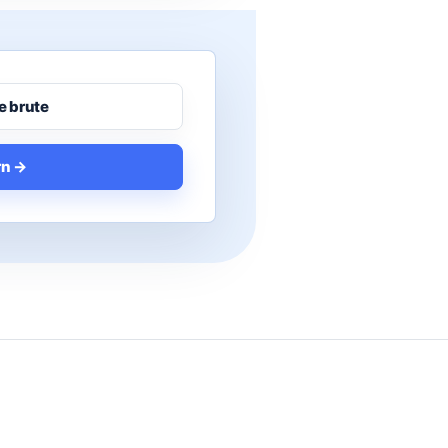
e brute
rn →