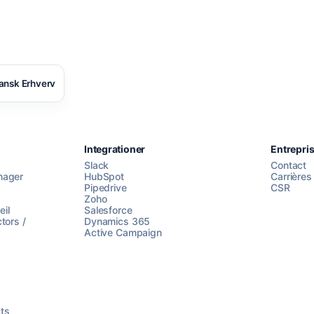
ansk Erhverv
Integrationer
Entrepri
Slack
Contact
nager
HubSpot
Carrières
Pipedrive
CSR
Zoho
il
Salesforce
tors /
Dynamics 365
Active Campaign
ts