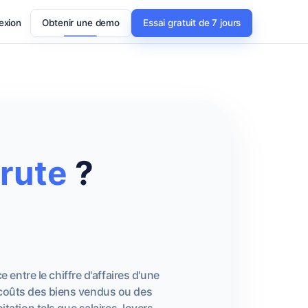
exion
Obtenir une demo
Essai gratuit de 7 jours
rute
?
 entre le chiffre d'affaires d'une
 coûts des biens vendus ou des
ation tels que salaires, loyers,