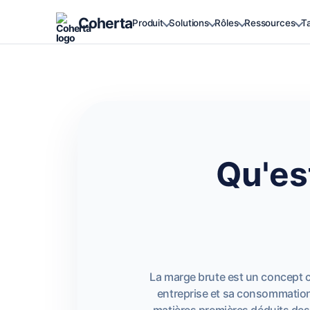
Coherta
Produit
Solutions
Rôles
Ressources
Ta
Qu'es
La marge brute est un concept clé
entreprise et sa consommation
matières premières déduits des 