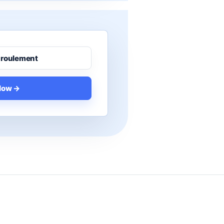
e roulement
flow →