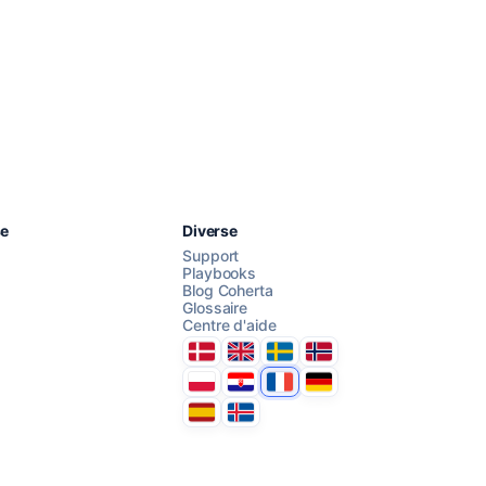
Chattez avec nous
se
Diverse
Support
Playbooks
Blog Coherta
Glossaire
AI Campaign Assist
Centre d'aide
Danmark
United Kingdom
Sverige
Norge
Polska
Hrvatska
France
Deutschland
Espana
Ísland