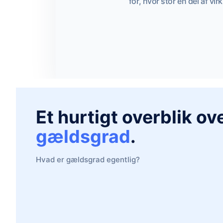
for, hvor stor en del af 
Et hurtigt overblik ov
gældsgrad
.
Hvad er gældsgrad egentlig?