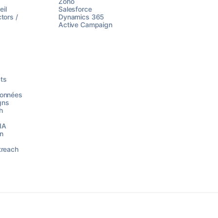
Zoho
il
Salesforce
tors /
Dynamics 365
Active Campaign
ts
données
gns
h
 IA
on
treach