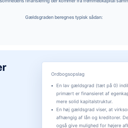
virksomhedens finansiering der kommer fra fremmedkapital sam
Gældsgraden beregnes typisk sådan:
er
Ordbogsopslag
En lav gældsgrad (tæt på 0) indi
primært er finansieret af egenka
mere solid kapitalstruktur.
En høj gældsgrad viser, at virks
afhængig af lån og kreditorer. D
også give mulighed for højere af