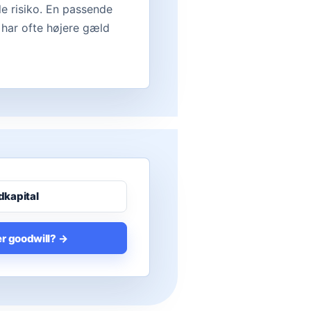
le risiko. En passende
har ofte højere gæld
kapital
er goodwill? →