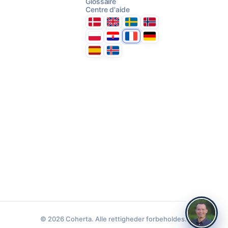
Glossaire
AI Campaign Assist
Centre d'aide
Danmark
United Kingdom
Sverige
Norge
Polska
Hrvatska
France
Deutschland
Espana
Ísland
© 2026 Coherta. Alle rettigheder forbeholdes.