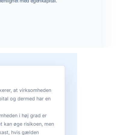
menlignet med egenkapital.
kerer, at virksomheden
pital og dermed har en
omheden i høj grad er
et kan øge risikoen, men
kast, hvis gælden