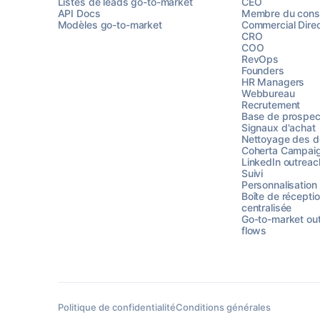
Listes de leads go-to-market
CEO
API Docs
Membre du conse
Modèles go-to-market
Commercial Direc
CRO
COO
RevOps
Founders
HR Managers
Webbureau
Recrutement
Base de prospec
Signaux d'achat
Nettoyage des 
Coherta Campai
LinkedIn outreac
Suivi
Personnalisation
Boîte de récepti
centralisée
Go-to-market ou
flows
Politique de confidentialité
Conditions générales