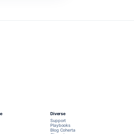
Chattez avec nous
se
Diverse
Support
Playbooks
Blog Coherta