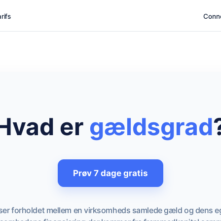
rifs
Conn
Hvad er
gældsgrad
Prøv 7 dage gratis
iser forholdet mellem en virksomheds samlede gæld og dens ege