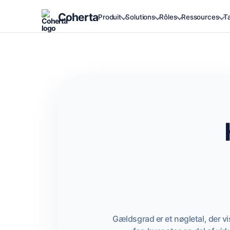
Coherta
Produit
Solutions
Rôles
Ressources
Ta
Gældsgrad er et nøgletal, der v