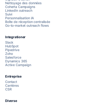
Nettoyage des données
Coherta Campaigns
LinkedIn outreach
Suivi
Personnalisation IA
Boîte de réception centralisée
Go-to-market outreach flows
Integrationer
Slack
HubSpot
Pipedrive
Chattez avec nous
Zoho
Salesforce
Dynamics 365
Active Campaign
AI Campaign Assist
Entreprise
Contact
Carrières
CSR
Diverse