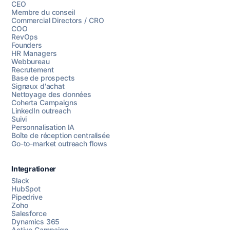
CEO
Membre du conseil
Commercial Directors / CRO
COO
RevOps
Founders
HR Managers
Webbureau
Recrutement
Base de prospects
Signaux d'achat
Nettoyage des données
Coherta Campaigns
LinkedIn outreach
Suivi
Personnalisation IA
Boîte de réception centralisée
Go-to-market outreach flows
Integrationer
Slack
HubSpot
Pipedrive
Chattez avec nous
Zoho
Salesforce
Dynamics 365
Active Campaign