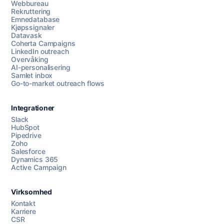
Webbureau
Rekruttering
Emnedatabase
Kjøpssignaler
Datavask
Coherta Campaigns
LinkedIn outreach
Overvåking
AI-personalisering
Samlet inbox
Go-to-market outreach flows
Integrationer
Slack
HubSpot
Pipedrive
Chat med oss
Zoho
Salesforce
Dynamics 365
Active Campaign
AI Campaign Assist
Virksomhed
Kontakt
Karriere
CSR