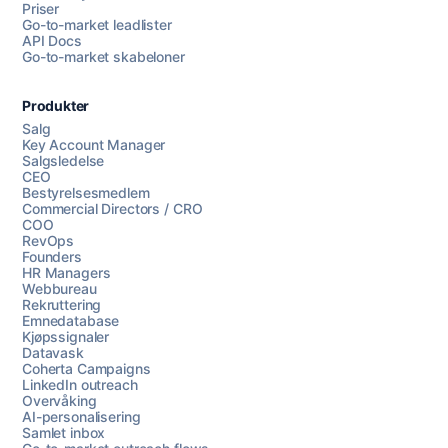
Priser
Go-to-market leadlister
API Docs
Go-to-market skabeloner
Produkter
Salg
Key Account Manager
Salgsledelse
CEO
Bestyrelsesmedlem
Commercial Directors / CRO
COO
RevOps
Founders
HR Managers
Webbureau
Rekruttering
Emnedatabase
Kjøpssignaler
Datavask
Coherta Campaigns
LinkedIn outreach
Overvåking
AI-personalisering
Samlet inbox