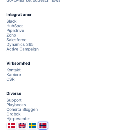
Go-to-market outreach flows
Integrationer
Slack
HubSpot
Pipedrive
Chat med oss
Zoho
Salesforce
Dynamics 365
Active Campaign
AI Campaign Assist
Chat with us
Virksomhed
Kontakt
Karriere
CSR
Diverse
Support
Playbooks
Coherta Bloggen
Ordbok
Hjelpesenter
Danmark
United Kingdom
Sverige
Norge