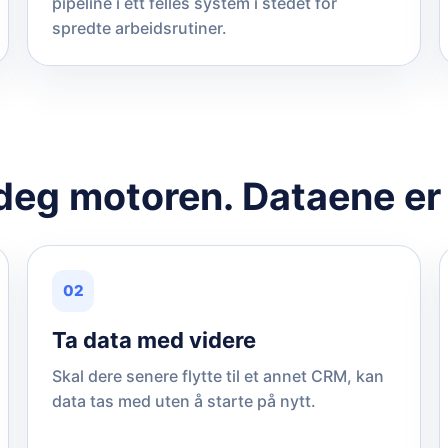
pipeline i ett felles system i stedet for
spredte arbeidsrutiner.
 deg motoren. Dataene er
02
Ta data med videre
Skal dere senere flytte til et annet CRM, kan
data tas med uten å starte på nytt.