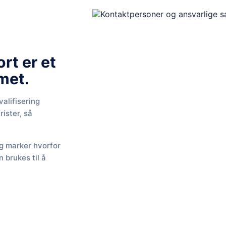
t er et
met.
valifisering
rister, så
og marker hvorfor
 brukes til å