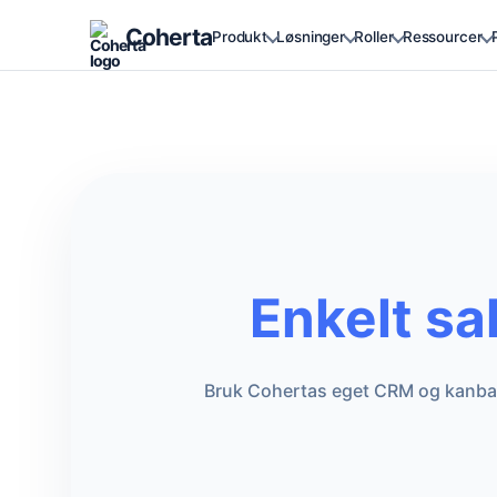
Coherta
Produkt
Løsninger
Roller
Ressourcer
Enkelt sa
Bruk Cohertas eget CRM og kanban-