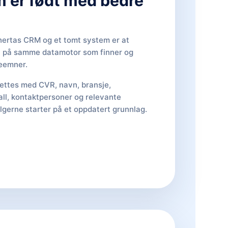
 er født med bedre
hertas CRM og et tomt system er at
 på samme datamotor som finner og
deemner.
ttes med CVR, navn, bransje,
tall, kontaktpersoner og relevante
selgerne starter på et oppdatert grunnlag.