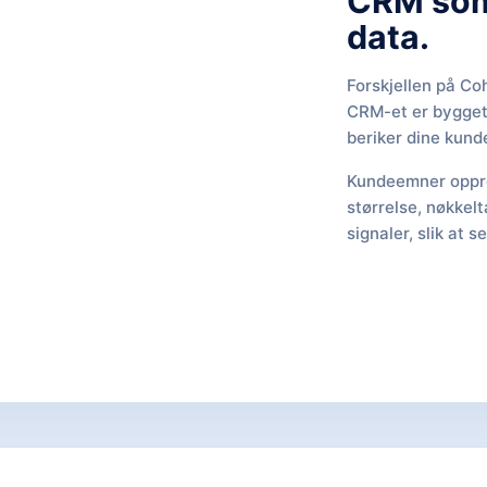
CRM som
data.
Forskjellen på Co
CRM-et er bygget
beriker dine kun
Kundeemner oppre
størrelse, nøkkel
signaler, slik at 