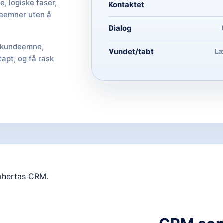
e, logiske faser,
Kontaktet
deemner uten å
Dialog
 kundeemne,
Vundet/tabt
Læ
tapt, og få rask
.