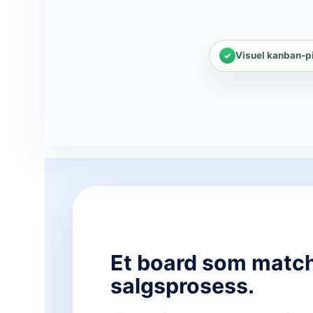
Visuel kanban-p
Et board som match
salgsprosess.