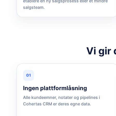
etablere en ny salgsprosess eller et mindre
salgsteam.
Vi gir
01
Ingen plattformlåsning
Alle kundeemner, notater og pipelines i
Cohertas CRM er deres egne data.