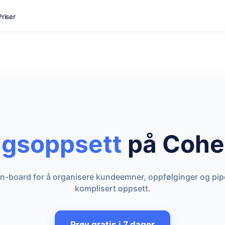
Priser
lgsoppsett
på Coher
board for å organisere kundeemner, oppfølginger og pipeli
komplisert oppsett.
Prøv gratis i 7 dager