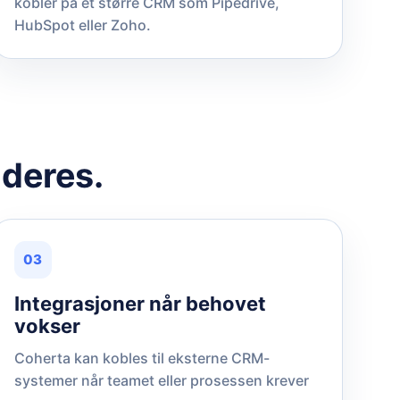
kobler på et større CRM som Pipedrive,
HubSpot eller Zoho.
 deres.
03
Integrasjoner når behovet
vokser
Coherta kan kobles til eksterne CRM-
systemer når teamet eller prosessen krever