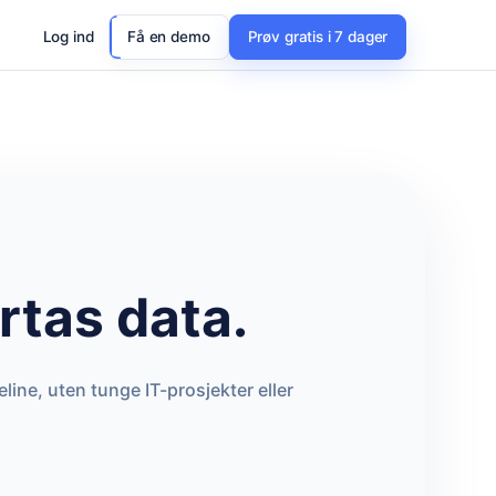
Log ind
Få en demo
Prøv gratis i 7 dager
tas data.
ne, uten tunge IT-prosjekter eller