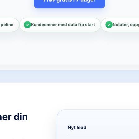
ipeline
Kundeemner med data fra start
Notater, opp
er din
Nyt lead