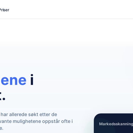
Priser
nene
i
.
har allerede søkt etter de
ante mulighetene oppstår ofte i
Markedsskannin
e.