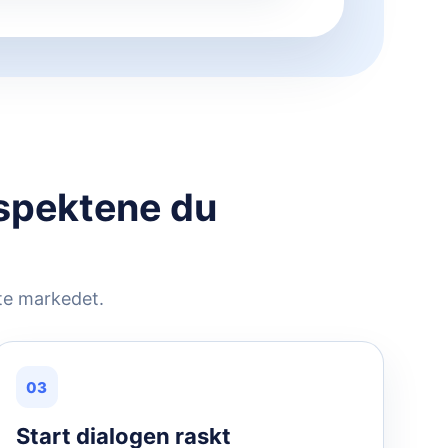
ospektene du
lte markedet.
03
Start dialogen raskt