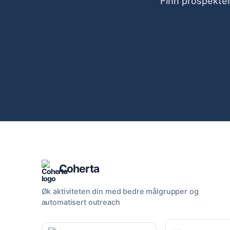
Finn prospekten
Coherta
Øk aktiviteten din med bedre målgrupper og
automatisert outreach