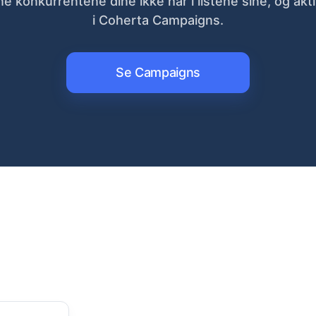
e konkurrentene dine ikke har i listene sine, og akt
i Coherta Campaigns.
Se Campaigns