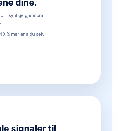
ene dine.
 blir synlige gjennom
.
e 40 % mer enn du selv
le signaler til