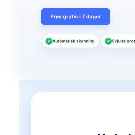
Prøv gratis i 7 dager
Automatisk skanning
Skjulte pro