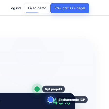
Log ind
Få en demo
Prøv gratis i 7 dager
+40%
g