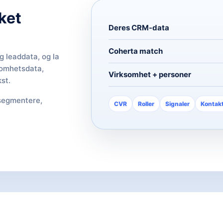
ket
Deres CRM-data
Coherta match
g leaddata, og la
ksomhetsdata,
Virksomhet + personer
st.
 segmentere,
CVR
Roller
Signaler
Kontak