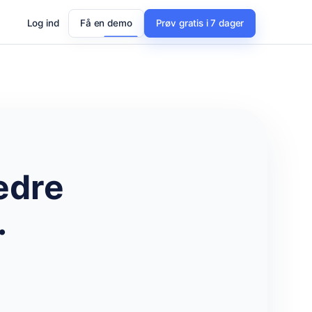
Log ind
Få en demo
Prøv gratis i 7 dager
edre
.