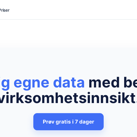
Priser
ig egne data
med b
virksomhetsinnsikt
Prøv gratis i 7 dager