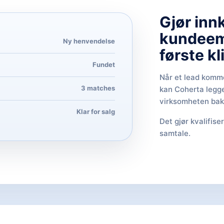
Gjør in
kundeemn
Ny henvendelse
første kl
Fundet
Når et lead komme
3 matches
kan Coherta legg
virksomheten bak,
Klar for salg
Det gjør kvalifise
samtale.