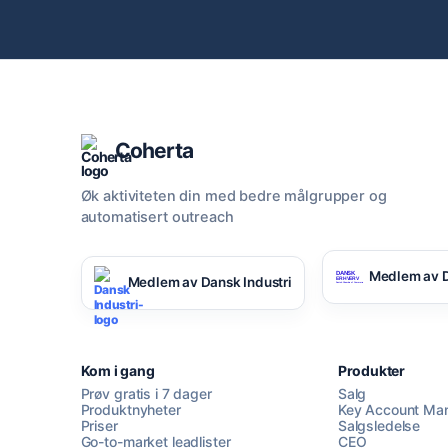
Coherta
Øk aktiviteten din med bedre målgrupper og
automatisert outreach
Medlem av D
Medlem av Dansk Industri
Kom i gang
Produkter
Prøv gratis i 7 dager
Salg
Produktnyheter
Key Account Ma
Priser
Salgsledelse
Go-to-market leadlister
CEO