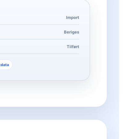
Import
Beriges
Tilført
tdata