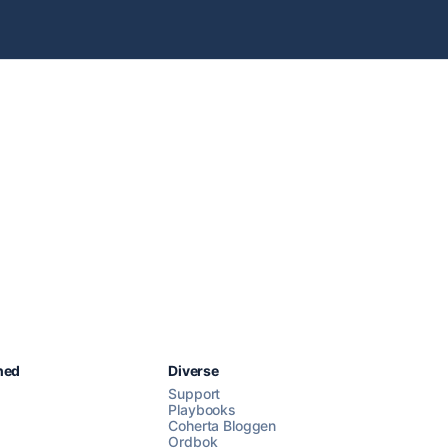
Chat med oss
hed
Diverse
Support
Playbooks
Coherta Bloggen
AI Campaign Assist
Chat with us
Ordbok