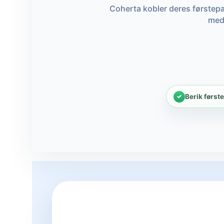
Coherta kobler deres førstepa
medl
Berik først