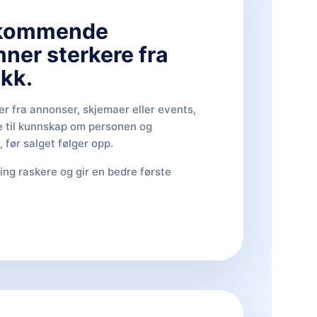
nkommende
er sterkere fra
ikk.
r fra annonser, skjemaer eller events,
e til kunnskap om personen og
 før salget følger opp.
ring raskere og gir en bedre første