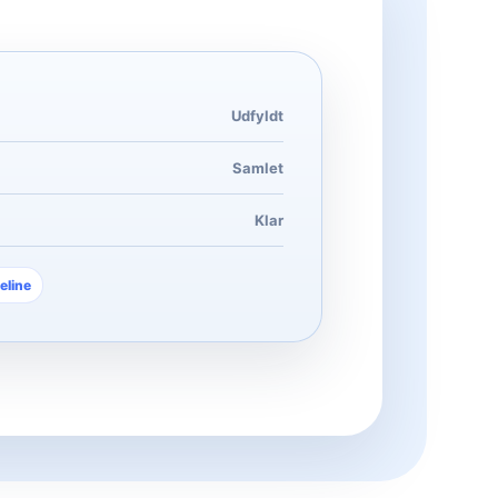
Udfyldt
Samlet
Klar
eline