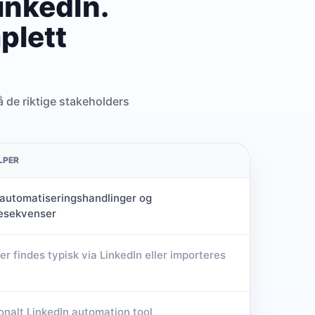
inkedIn.
plett
å de riktige stakeholders
LPER
 automatiseringshandlinger og
esekvenser
r findes typisk via LinkedIn eller importeres
ionalt LinkedIn automation tool