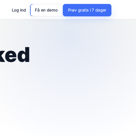
Log ind
Få en demo
Prøv gratis i 7 dager
ked