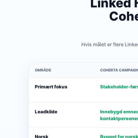
Linked 
Cohe
Hvis målet er flere Link
OMRÅDE
COHERTA CAMPAIG
Primært fokus
Stakeholder-før
Leadkilde
Innebygd emneda
kontaktpersone
Norsk
Bygget for norsk