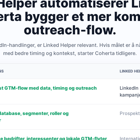
Helper automatiserer L
rta bygger et mer kom
outreach-flow.
edIn-handlinger, er Linked Helper relevant. Hvis målet er å n
med bedre timing og kontekst, starter Coherta tidligere.
NS
LINKED HE
st GTM-flow med data, timing og outreach
LinkedIn
kampanj
tabase, segmenter, roller og
Prospekte
r
e bedrifter, interessenter og lokale GTM-flyter
Internat