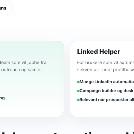
gns
Linked Helper
team som vil jobbe fra
For brukere som vil autom
t outreach og samlet
sekvenser rundt profilbes
Mange LinkedIn automatio
Campaign builder og deskt
ing
Relevant når prospekter al