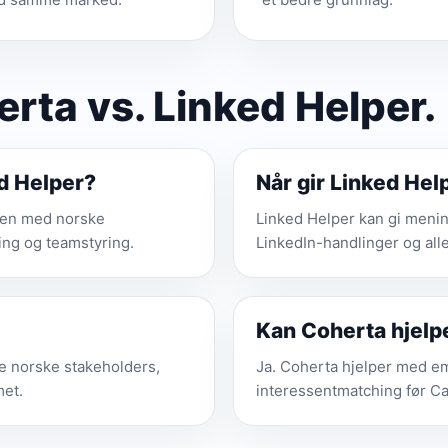
ta vs. Linked Helper.
ed Helper?
Når gir Linked He
mmen med norske
Linked Helper kan gi meni
ing og teamstyring.
LinkedIn-handlinger og alle
Kan Coherta hjelp
te norske stakeholders,
Ja. Coherta hjelper med e
met.
interessentmatching før C