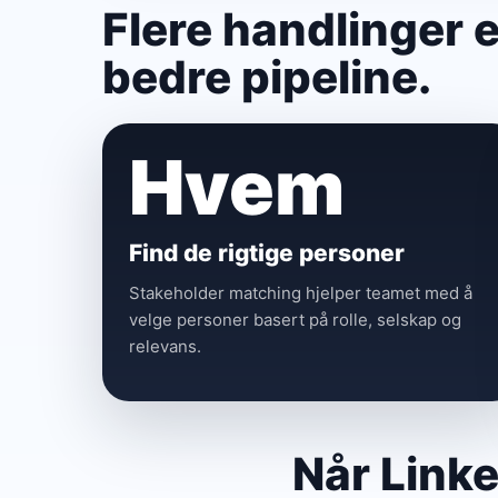
Flere handlinger 
bedre pipeline.
Hvem
Find de rigtige personer
Stakeholder matching hjelper teamet med å
velge personer basert på rolle, selskap og
relevans.
Når Linke