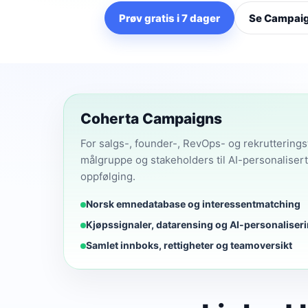
Prøv gratis i 7 dager
Se Campai
Coherta Campaigns
For salgs-, founder-, RevOps- og rekrutterings
målgruppe og stakeholders til AI-personaliser
oppfølging.
Norsk emnedatabase og interessentmatching
Kjøpssignaler, datarensing og AI-personaliser
Samlet innboks, rettigheter og teamoversikt