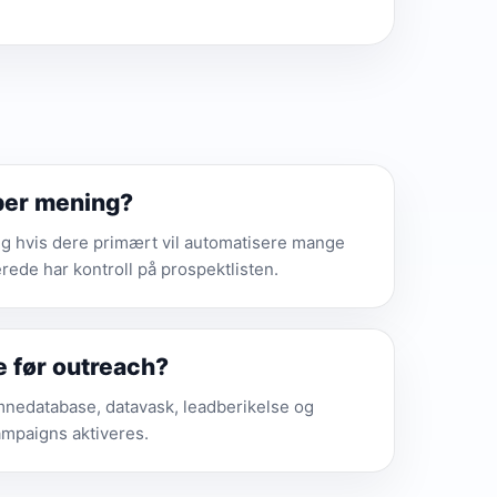
lper mening?
ng hvis dere primært vil automatisere mange
rede har kontroll på prospektlisten.
e før outreach?
mnedatabase, datavask, leadberikelse og
ampaigns aktiveres.