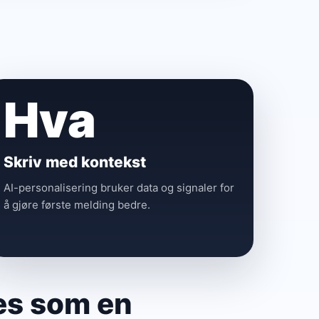
Hva
Skriv med kontekst
AI-personalisering bruker data og signaler for
å gjøre første melding bedre.
res som en