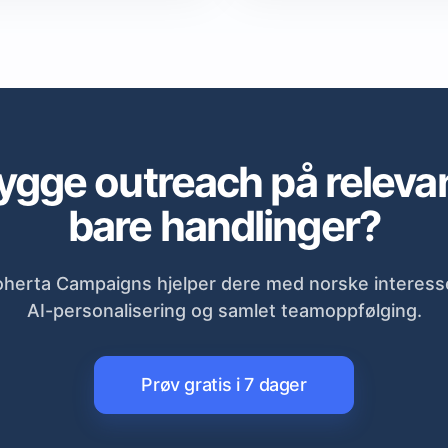
 bygge outreach på relev
bare handlinger?
herta Campaigns hjelper dere med norske interessen
AI-personalisering og samlet teamoppfølging.
Prøv gratis i 7 dager