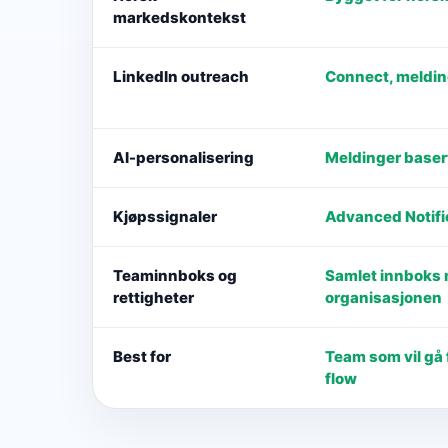
markedskontekst
LinkedIn outreach
Connect, meldin
AI-personalisering
Meldinger basert 
Kjøpssignaler
Advanced Notific
Teaminnboks og
Samlet innboks m
rettigheter
organisasjonen
Best for
Team som vil gå 
flow