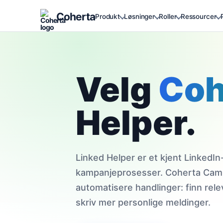
Coherta
Produkt
Løsninger
Roller
Ressourcer
Velg
Coh
Helper.
Linked Helper er et kjent Linked
kampanjeprosesser. Coherta Camp
automatisere handlinger: finn rel
skriv mer personlige meldinger.