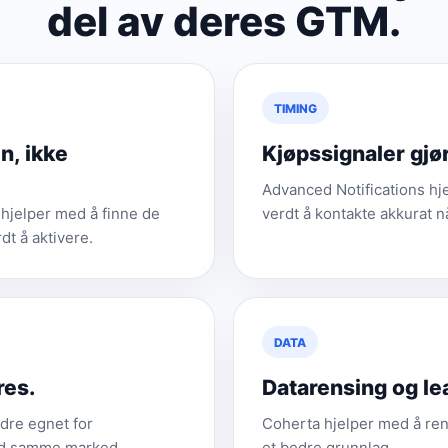
del av deres GTM.
TIMING
n, ikke
Kjøpssignaler gjør
Advanced Notifications hj
 hjelper med å finne de
verdt å kontakte akkurat n
dt å aktivere.
DATA
res.
Datarensing og le
dre egnet for
Coherta hjelper med å rens
med samme marked.
et bedre grunnlag.