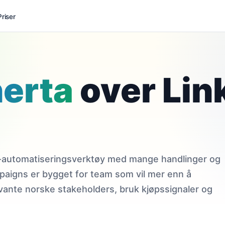
Priser
erta
over Lin
In-automatiseringsverktøy med mange handlinger og
aigns er bygget for team som vil mer enn å
evante norske stakeholders, bruk kjøpssignaler og