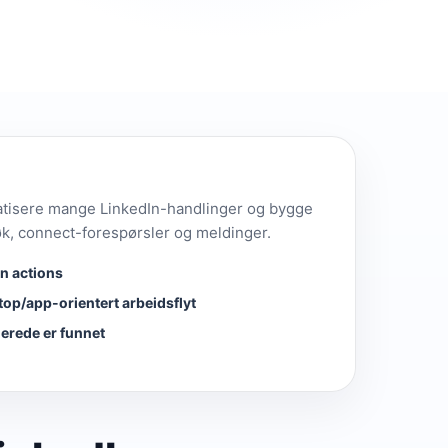
atisere mange LinkedIn-handlinger og bygge
øk, connect-forespørsler og meldinger.
n actions
op/app-orientert arbeidsflyt
lerede er funnet