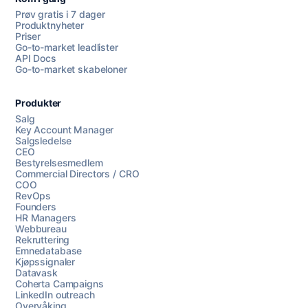
Prøv gratis i 7 dager
Produktnyheter
Priser
Go-to-market leadlister
API Docs
Go-to-market skabeloner
Produkter
Salg
Key Account Manager
Salgsledelse
CEO
Bestyrelsesmedlem
Commercial Directors / CRO
COO
RevOps
Founders
HR Managers
Webbureau
Rekruttering
Emnedatabase
Kjøpssignaler
Datavask
Coherta Campaigns
LinkedIn outreach
Overvåking