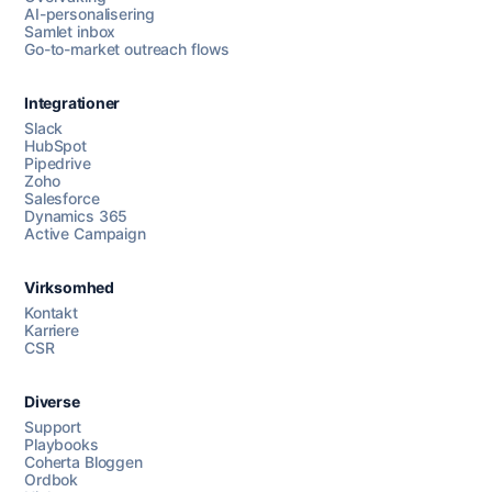
AI-personalisering
Samlet inbox
Go-to-market outreach flows
Integrationer
Slack
HubSpot
Pipedrive
Chat med oss
Zoho
Salesforce
Dynamics 365
Active Campaign
AI Campaign Assist
Virksomhed
Kontakt
Karriere
CSR
Diverse
Support
Playbooks
Coherta Bloggen
Ordbok