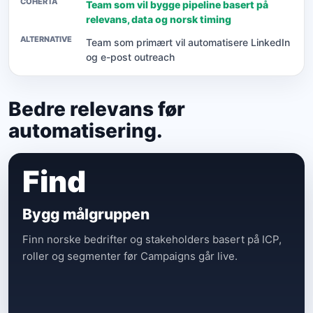
Team som vil bygge pipeline basert på
relevans, data og norsk timing
Team som primært vil automatisere LinkedIn
og e-post outreach
Bedre relevans før
automatisering.
Find
Bygg målgruppen
Finn norske bedrifter og stakeholders basert på ICP,
roller og segmenter før Campaigns går live.