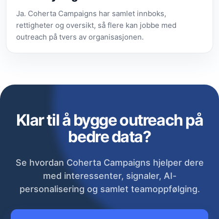
Ja. Coherta Campaigns har samlet innboks,
rettigheter og oversikt, så flere kan jobbe med
outreach på tvers av organisasjonen.
Klar til å bygge outreach på
bedre data?
Se hvordan Coherta Campaigns hjelper dere
med interessenter, signaler, AI-
personalisering og samlet teamoppfølging.