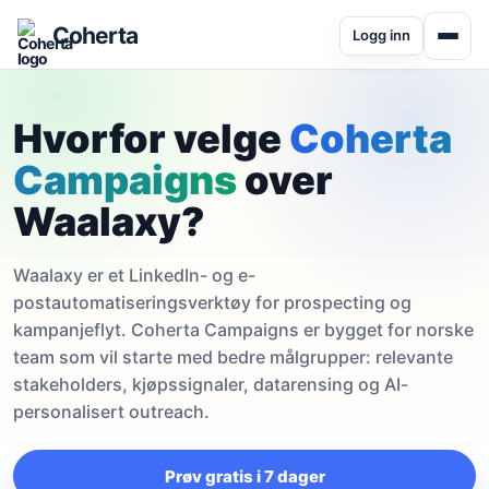
Coherta
Logg inn
Hvorfor velge
Coherta
Campaigns
over
Waalaxy?
Waalaxy er et LinkedIn- og e-
postautomatiseringsverktøy for prospecting og
kampanjeflyt. Coherta Campaigns er bygget for norske
team som vil starte med bedre målgrupper: relevante
stakeholders, kjøpssignaler, datarensing og AI-
personalisert outreach.
Prøv gratis i 7 dager