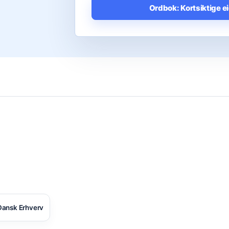
Ordbok: Kortsiktige e
ansk Erhverv