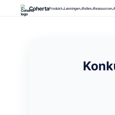
Coherta
Produkt
Løsninger
Roller
Ressourcer
Konk