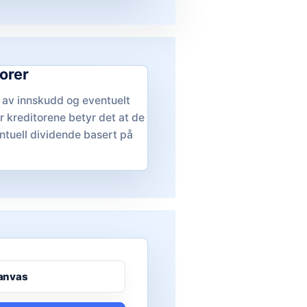
torer
 av innskudd og eventuelt
or kreditorene betyr det at de
ntuell dividende basert på
canvas