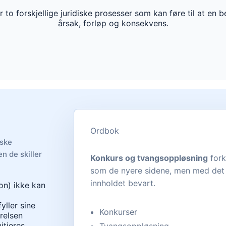
r to forskjellige juridiske prosesser som kan føre til at en b
årsak, forløp og konsekvens.
Ordbok
iske
n de skiller
Konkurs og tvangsoppløsning
fork
som de nyere sidene, men med det 
innholdet bevart.
on) ikke kan
yller sine
Konkurser
yrelsen
itieres