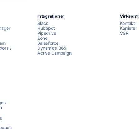
Integrationer
Virksom
Slack
Kontakt
nager
HubSpot
Karriere
Pipedrive
CSR
Zoho
lem
Salesforce
tors /
Dynamics 365
Active Campaign
gns
h
ng
treach