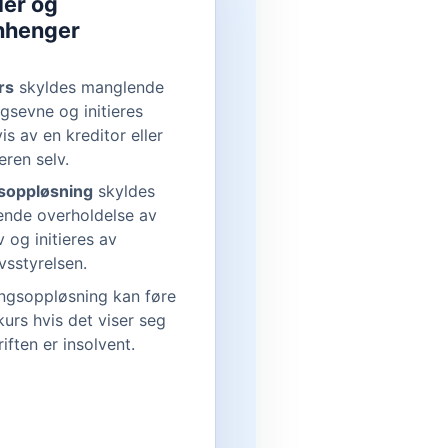
ler og
henger
rs
skyldes manglende
ngsevne og initieres
is av en kreditor eller
eren selv.
soppløsning
skyldes
nde overholdelse av
v og initieres av
vsstyrelsen.
ngsoppløsning kan føre
nkurs hvis det viser seg
iften er insolvent.