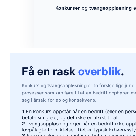
Konkurser
og
tvangsoppløsning
e
Få en rask
overblik
.
Konkurs og tvangsoppløsning er to forskjellige jurid
prosesser som kan føre til at en bedrift opphører, me
seg i årsak, forløp og konsekvens.
1
En konkurs oppstår når en bedrift (eller en pers
betale sin gjeld, og det ikke er utsikt til at
2
Tvangsoppløsning skjer når en bedrift ikke oppf
lovpålagte forpliktelser. Det er typisk Erhvervsst
3
Konkurs skyldes manglende betalingsevne og in