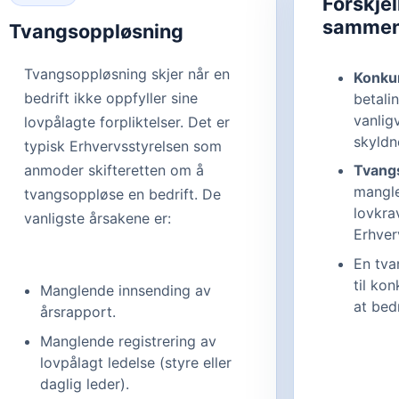
Forskjel
sammen
Tvangsoppløsning
Tvangsoppløsning skjer når en
Konku
bedrift ikke oppfyller sine
betali
vanligv
lovpålagte forpliktelser. Det er
skyldn
typisk Erhvervsstyrelsen som
anmoder skifteretten om å
Tvang
mangle
tvangsoppløse en bedrift. De
lovkra
vanligste årsakene er:
Erhver
En tva
til ko
Manglende innsending av
at bedr
årsrapport.
Manglende registrering av
lovpålagt ledelse (styre eller
daglig leder).