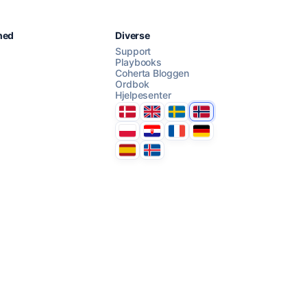
Chat med oss
hed
Diverse
Support
Playbooks
Coherta Bloggen
AI Campaign Assist
Chat with us
Ordbok
Hjelpesenter
Danmark
United Kingdom
Sverige
Norge
Polska
Hrvatska
France
Deutschland
Espana
Ísland