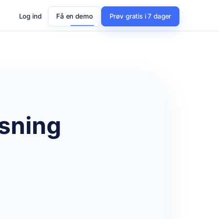
Log ind
Få en demo
Prøv gratis i 7 dager
sning