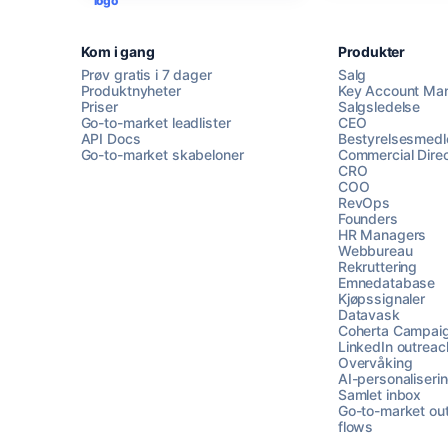
Kom i gang
Produkter
Prøv gratis i 7 dager
Salg
Produktnyheter
Key Account Ma
Priser
Salgsledelse
Go-to-market leadlister
CEO
API Docs
Bestyrelsesmed
Go-to-market skabeloner
Commercial Direc
CRO
COO
RevOps
Founders
HR Managers
Webbureau
Rekruttering
Emnedatabase
Kjøpssignaler
Datavask
Coherta Campai
LinkedIn outreac
Overvåking
AI-personaliseri
Samlet inbox
Go-to-market ou
flows