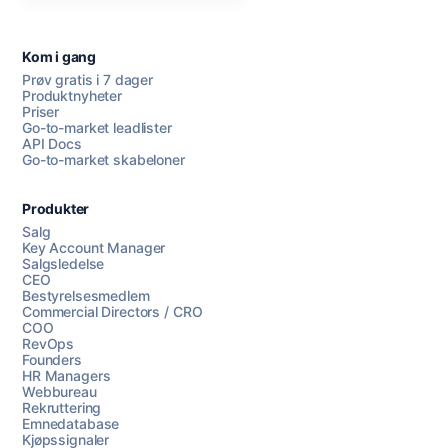
Kom i gang
Prøv gratis i 7 dager
Produktnyheter
Priser
Go-to-market leadlister
API Docs
Go-to-market skabeloner
Produkter
Salg
Key Account Manager
Salgsledelse
CEO
Bestyrelsesmedlem
Commercial Directors / CRO
COO
RevOps
Founders
HR Managers
Webbureau
Rekruttering
Emnedatabase
Kjøpssignaler