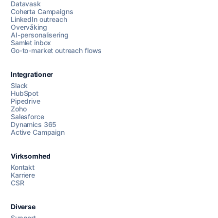
Datavask
Coherta Campaigns
LinkedIn outreach
Overvåking
AI-personalisering
Samlet inbox
Go-to-market outreach flows
Integrationer
Slack
HubSpot
Pipedrive
Chat med oss
Zoho
Salesforce
Dynamics 365
Active Campaign
AI Campaign Assist
Chat with us
Virksomhed
Kontakt
Karriere
CSR
Diverse
Support