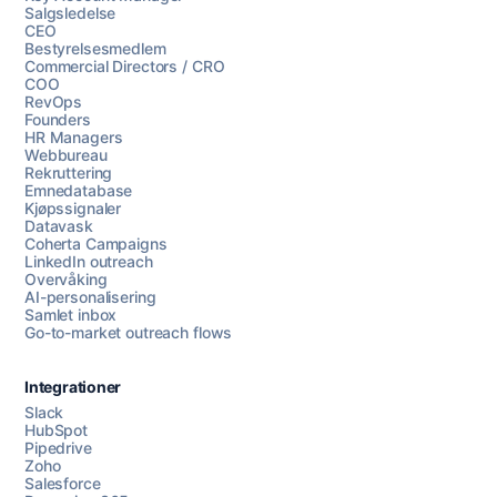
Salgsledelse
CEO
Bestyrelsesmedlem
Commercial Directors / CRO
COO
RevOps
Founders
HR Managers
Webbureau
Rekruttering
Emnedatabase
Kjøpssignaler
Datavask
Coherta Campaigns
LinkedIn outreach
Overvåking
AI-personalisering
Samlet inbox
Go-to-market outreach flows
Integrationer
Slack
HubSpot
Pipedrive
Chat med oss
Zoho
Salesforce