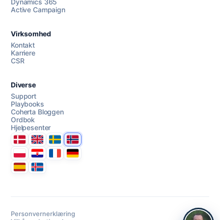
Dynamics 365
Active Campaign
AI Campaign Assist
Virksomhed
Kontakt
Karriere
CSR
Diverse
Support
Playbooks
Coherta Bloggen
Ordbok
Hjelpesenter
Danmark
United Kingdom
Sverige
Norge
Polska
Hrvatska
France
Deutschland
Espana
Ísland
Personvernerklæring