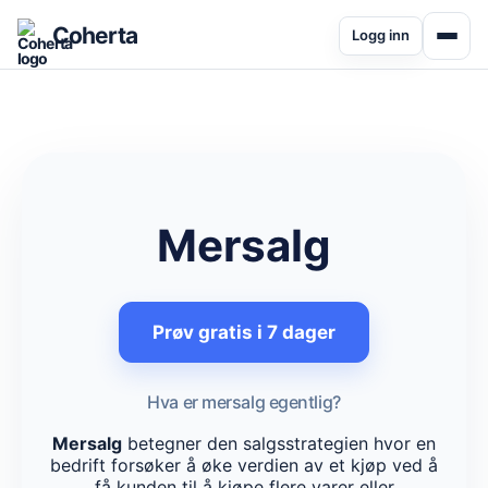
Coherta
Logg inn
Mersalg
Prøv gratis i 7 dager
Hva er mersalg egentlig?
Mersalg
betegner den salgsstrategien hvor en
bedrift forsøker å øke verdien av et kjøp ved å
få kunden til å kjøpe flere varer eller