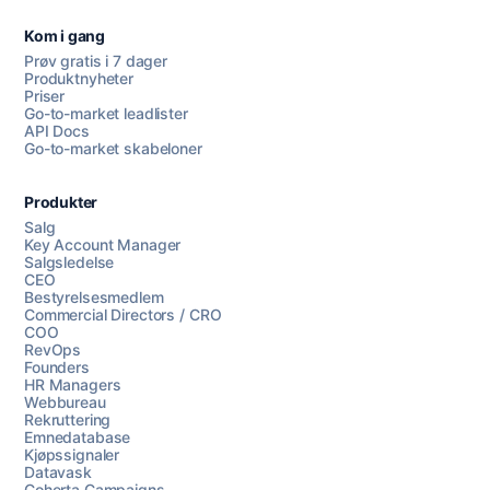
Kom i gang
Prøv gratis i 7 dager
Produktnyheter
Priser
Go-to-market leadlister
API Docs
Go-to-market skabeloner
Produkter
Salg
Key Account Manager
Salgsledelse
CEO
Bestyrelsesmedlem
Commercial Directors / CRO
COO
RevOps
Founders
HR Managers
Webbureau
Rekruttering
Emnedatabase
Kjøpssignaler
Datavask
Coherta Campaigns