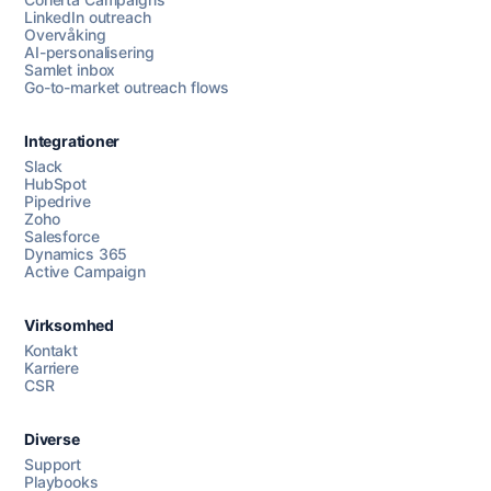
LinkedIn outreach
Overvåking
AI-personalisering
Samlet inbox
Go-to-market outreach flows
Integrationer
Slack
HubSpot
Pipedrive
Chat med oss
Zoho
Salesforce
Dynamics 365
Active Campaign
AI Campaign Assist
Virksomhed
Kontakt
Karriere
CSR
Diverse
Support
Playbooks