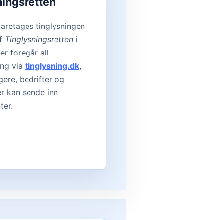
ningsretten
varetages tinglysningen
af
Tinglysningsretten
i
er foregår all
ing via
tinglysning.dk
,
gere, bedrifter og
r kan sende inn
ter.