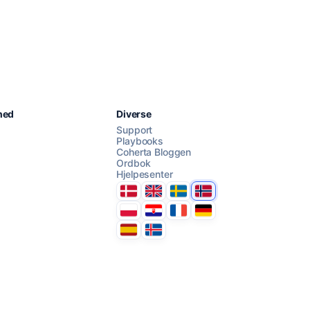
Chat med oss
hed
Diverse
Support
Playbooks
Coherta Bloggen
AI Campaign Assist
Chat with us
Ordbok
Hjelpesenter
Danmark
United Kingdom
Sverige
Norge
Polska
Hrvatska
France
Deutschland
Espana
Ísland