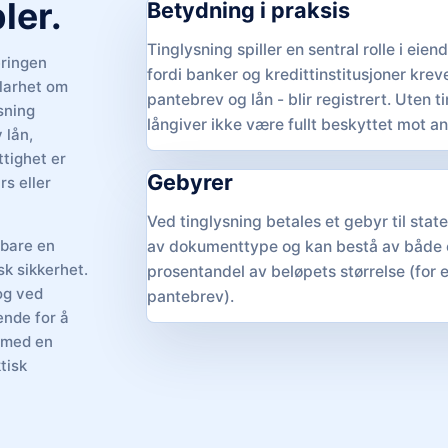
ler.
Betydning i praksis
Tinglysning spiller en sentral rolle i eie
eringen
fordi banker og kredittinstitusjoner krev
klarhet om
pantebrev og lån - blir registrert. Uten ti
ysning
långiver ikke være fullt beskyttet mot 
 lån,
ttighet er
Gebyrer
rs eller
Ved tinglysning betales et gebyr til sta
 bare en
av dokumenttype og kan bestå av både e
isk sikkerhet.
prosentandel av beløpets størrelse (for
og ved
pantebrev).
ende for å
ermed en
tisk