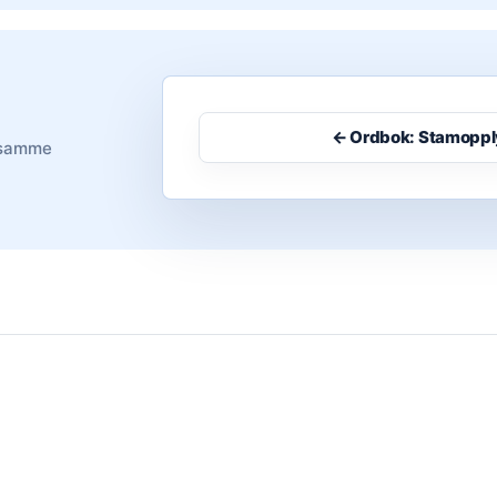
← Ordbok: Stamoppl
i samme