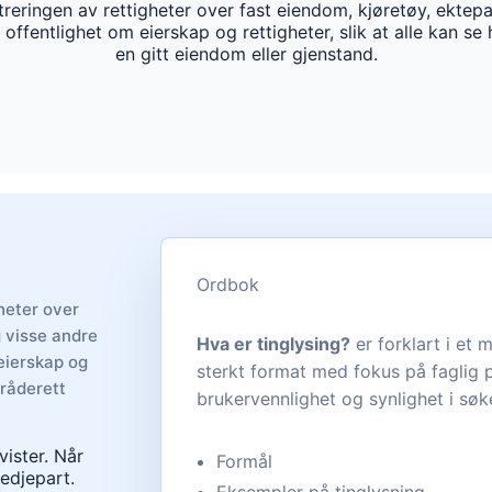
treringen av rettigheter over fast eiendom, kjøretøy, ektep
ffentlighet om eierskap og rettigheter, slik at alle kan se
en gitt eiendom eller gjenstand.
Ordbok
gheter over
g visse andre
Hva er tinglysing?
er forklart i et 
eierskap og
sterkt format med fokus på faglig p
 råderett
brukervennlighet og synlighet i sø
vister. Når
Formål
redjepart.