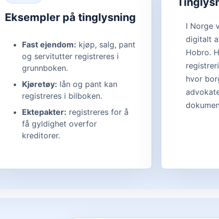
Tinglys
Eksempler på tinglysning
I Norge 
digitalt 
Fast ejendom:
kjøp, salg, pant
Hobro. H
og servitutter registreres i
registrer
grunnboken.
hvor bor
Kjøretøy:
lån og pant kan
advokate
registreres i bilboken.
dokumen
Ektepakter:
registreres for å
få gyldighet overfor
kreditorer.