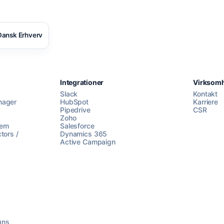
ansk Erhverv
Integrationer
Virksom
Slack
Kontakt
nager
HubSpot
Karriere
Pipedrive
CSR
Zoho
lem
Salesforce
tors /
Dynamics 365
Active Campaign
gns