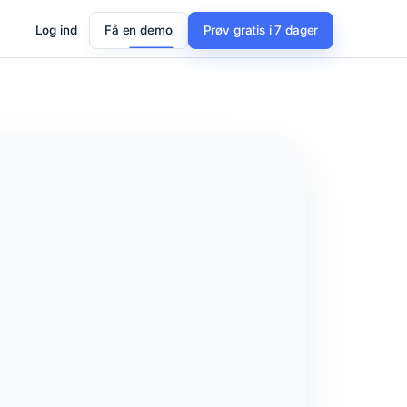
Log ind
Få en demo
Prøv gratis i 7 dager