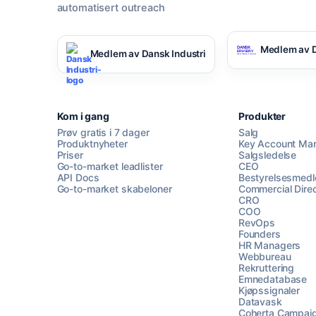
automatisert outreach
Medlem av D
Medlem av Dansk Industri
Kom i gang
Produkter
Prøv gratis i 7 dager
Salg
Produktnyheter
Key Account Ma
Priser
Salgsledelse
Go-to-market leadlister
CEO
API Docs
Bestyrelsesmed
Go-to-market skabeloner
Commercial Direc
CRO
COO
RevOps
Founders
HR Managers
Webbureau
Rekruttering
Emnedatabase
Kjøpssignaler
Datavask
Coherta Campai