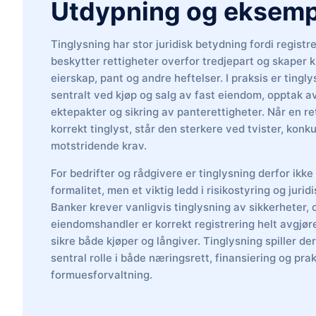
Utdypning og eksemp
Tinglysning har stor juridisk betydning fordi registr
beskytter rettigheter overfor tredjepart og skaper 
eierskap, pant og andre heftelser. I praksis er tingl
sentralt ved kjøp og salg av fast eiendom, opptak av
ektepakter og sikring av panterettigheter. Når en re
korrekt tinglyst, står den sterkere ved tvister, konku
motstridende krav.
For bedrifter og rådgivere er tinglysning derfor ikke
formalitet, men et viktig ledd i risikostyring og jurid
Banker krever vanligvis tinglysning av sikkerheter, 
eiendomshandler er korrekt registrering helt avgjør
sikre både kjøper og långiver. Tinglysning spiller d
sentral rolle i både næringsrett, finansiering og prak
formuesforvaltning.