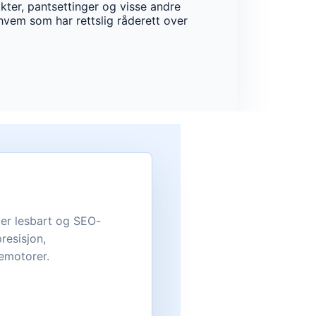
akter, pantsettinger og visse andre
 hvem som har rettslig råderett over
mer lesbart og SEO-
resisjon,
kemotorer.